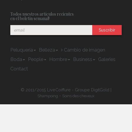
Todos nuestros artículos recientes
en el boletín semanal!
Suscribir
Peluquería
Belleza
Cambio de imagen
Boda
People
Hombre
Business
Galeries
Contact
© 2011/2015 LiveCoiffure - Groupe DigitGold |
-
Shampoing
Soins des cheveux