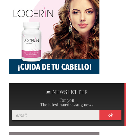
NEWSLETTER
For you
The latest hairdressing news
ok