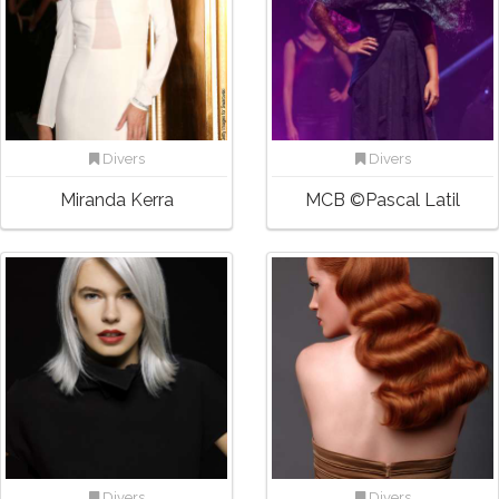
Divers
Divers
Miranda Kerra
MCB ©Pascal Latil
Divers
Divers