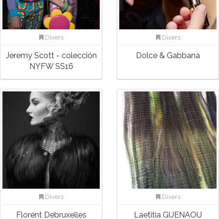
Divers
Divers
Jeremy Scott - colección
Dolce & Gabbana
NYFW SS16
Divers
Divers
Florent Debruxelles
Laetitia GUENAOU