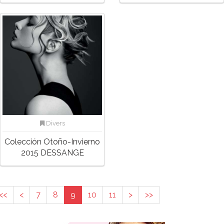
Divers
Colección Otoño-Invierno
2015 DESSANGE
<<
<
7
8
9
10
11
>
>>