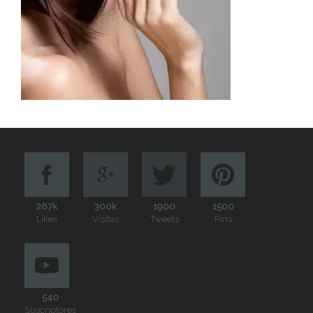
287k
300k
1900
1500
Likes
Visitas
Tweets
Pins
540
Suscriptores