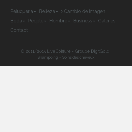
Peluquería
Belleza
Cambio de imagen
Boda
People
Hombre
Business
Galeries
Contact
© 2011/2015 LiveCoiffure - Groupe DigitGold |
-
Shampoing
Soins des cheveux