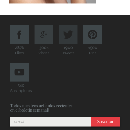
287k
300k
1900
1500
Likes
Visitas
Tweets
Pins
540
Suscriptores
Todos nuestros artículos recientes
en el boletín semanal!
Suscribir