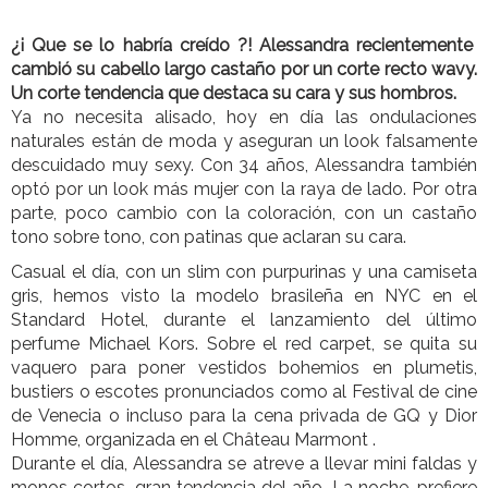
¿¡ Que se lo habría creído ?! Alessandra recientemente
cambió su cabello largo castaño por un corte recto wavy.
Un corte tendencia que destaca su cara y sus hombros.
Ya no necesita alisado, hoy en día las ondulaciones
naturales están de moda y aseguran un look falsamente
descuidado muy sexy. Con 34 años, Alessandra también
optó por un look más mujer con la raya de lado. Por otra
parte, poco cambio con la coloración, con un castaño
tono sobre tono, con patinas que aclaran su cara.
Casual el día, con un slim con purpurinas y una camiseta
gris, hemos visto la modelo brasileña en NYC en el
Standard Hotel, durante el lanzamiento del último
perfume Michael Kors. Sobre el red carpet, se quita su
vaquero para poner vestidos bohemios en plumetis,
bustiers o escotes pronunciados como al Festival de cine
de Venecia o incluso para la cena privada de GQ y Dior
Homme, organizada en el Château Marmont .
Durante el día, Alessandra se atreve a llevar mini faldas y
monos cortos, gran tendencia del año. La noche, prefiere