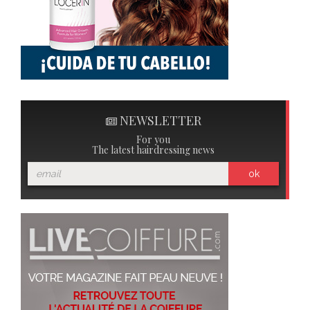
NEWSLETTER
For you
The latest hairdressing news
ok