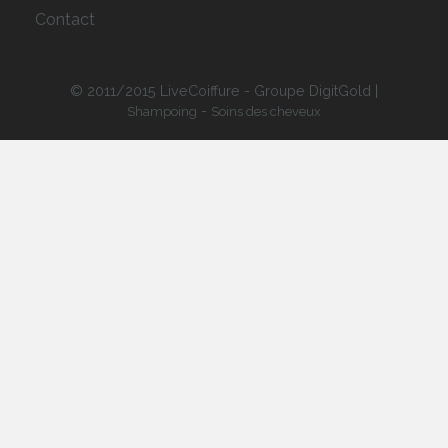
Contact
© 2011/2015 LiveCoiffure - Groupe DigitGold |
-
Shampoing
Soins des cheveux