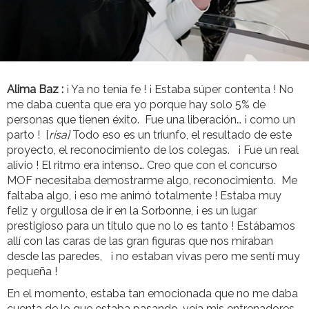
Alima Baz :
¡ Ya no tenía fe ! ¡ Estaba súper contenta ! No
me daba cuenta que era yo porque hay solo 5% de
personas que tienen éxito. Fue una liberación… ¡ como un
parto ! [
risa]
Todo eso es un triunfo, el resultado de este
proyecto, el reconocimiento de los colegas. ¡ Fue un real
alivio ! El ritmo era intenso… Creo que con el concurso
MOF necesitaba demostrarme algo, reconocimiento. Me
faltaba algo, ¡ eso me animó totalmente ! Estaba muy
feliz y orgullosa de ir en la Sorbonne, ¡ es un lugar
prestigioso para un titulo que no lo es tanto ! Estábamos
allí con las caras de las gran figuras que nos miraban
desde las paredes, ¡ no estaban vivas pero me sentí muy
pequeña !
En el momento, estaba tan emocionada que no me daba
cuenta de lo que estaba pasando, veía mis entrenadores