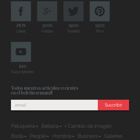
287k
300k
1900
1500
Likes
Visitas
Tweets
Pins
540
Suscriptores
Todos nuestros artículos recientes
en el boletín semanal!
Suscribir
Peluquería
Belleza
Cambio de imagen
Boda
People
Hombre
Business
Galeries