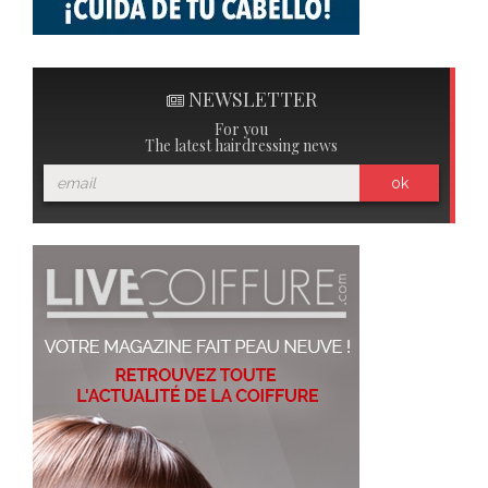
NEWSLETTER
For you
The latest hairdressing news
ok