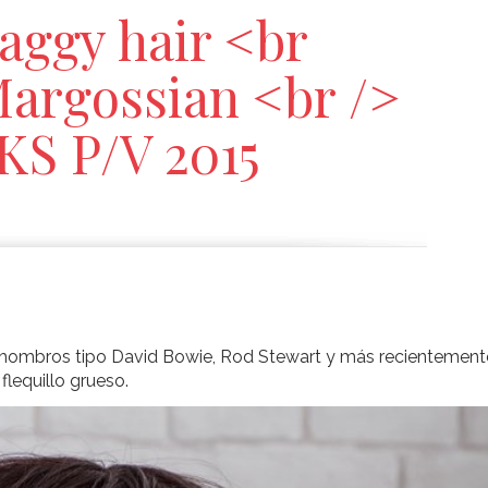
aggy hair <br
Margossian <br />
KS P/V 2015
e hombros tipo David Bowie, Rod Stewart y más recientement
flequillo grueso.