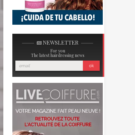
NEWSLETTER
For you
The latest hairdressing news
ok