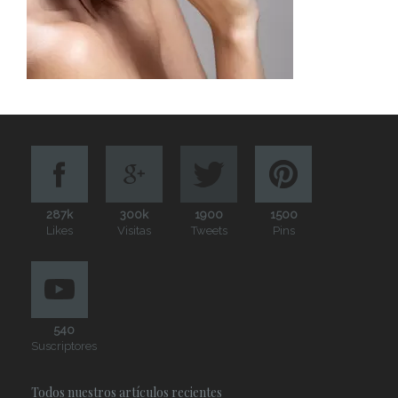
287k
300k
1900
1500
Likes
Visitas
Tweets
Pins
540
Suscriptores
Todos nuestros artículos recientes