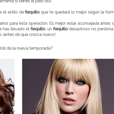
lmente si tienes el pelo liso.
 el estilo de
flequillo
que te quedará lo mejor según la for
rios para esta operación. Es mejor estar aconsejada antes 
a has llevado el
flequillo
, un
flequillo
desastroso no perdona
s ¡antes de que crezca nuevo!
’Roll de la nueva temporada?