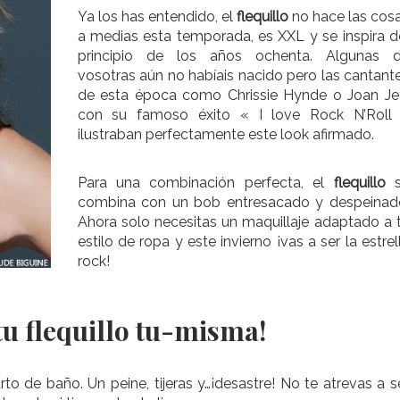
Ya los has entendido, el
flequillo
no hace las cos
a medias esta temporada, es XXL y se inspira d
principio de los años ochenta. Algunas 
vosotras aún no habíais nacido pero las cantant
de esta época como Chrissie Hynde o Joan Je
con su famoso éxito « I love Rock N’Roll
ilustraban perfectamente este look afirmado.
Para una combinación perfecta, el
flequillo
s
combina con un bob entresacado y despeinad
Ahora solo necesitas un maquillaje adaptado a 
estilo de ropa y este invierno ¡vas a ser la estrel
rock!
 tu flequillo tu-misma!
 de baño. Un peine, tijeras y…¡desastre! No te atrevas a s