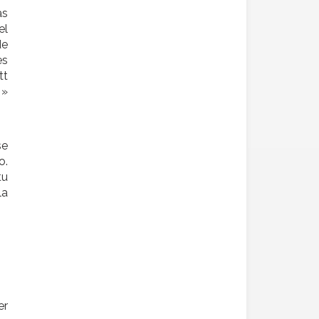
as
el
de
es
tt
 »
e
o.
tu
la
er