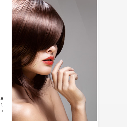
de
n,
ta