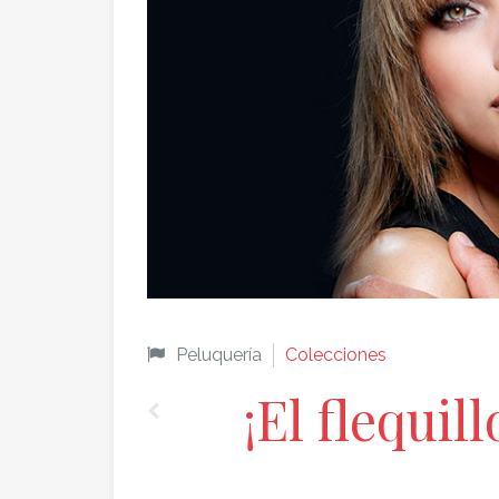
Peluquería
Colecciones
¡El flequil