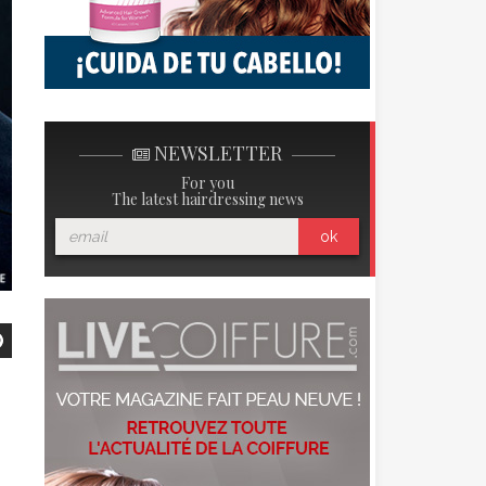
NEWSLETTER
For you
The latest hairdressing news
ok