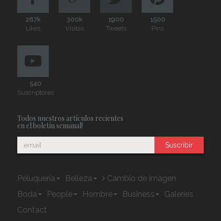
287k
300k
1900
1500
Likes
Visitas
Tweets
Pins
540
Suscriptores
Todos nuestros artículos recientes
en el boletín semanal!
Suscribir
Peluquería
Belleza
Cambio de imagen
Boda
People
Hombre
Business
Galeries
Contact