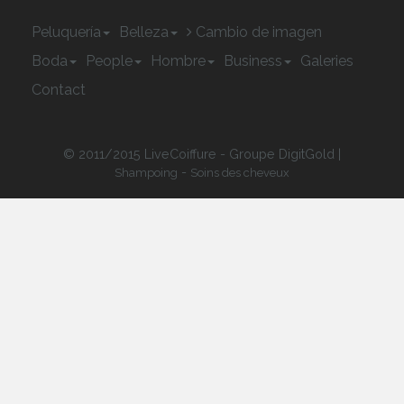
Peluquería
Belleza
Cambio de imagen
Boda
People
Hombre
Business
Galeries
Contact
© 2011/2015 LiveCoiffure - Groupe DigitGold |
-
Shampoing
Soins des cheveux