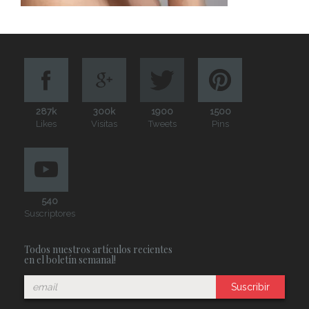
287k
300k
1900
1500
Likes
Visitas
Tweets
Pins
540
Suscriptores
Todos nuestros artículos recientes
en el boletín semanal!
Suscribir