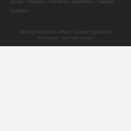
Boda
People
Hombre
Business
Galeries
Contact
© 2011/2015 LiveCoiffure - Groupe DigitGold |
-
Shampoing
Soins des cheveux