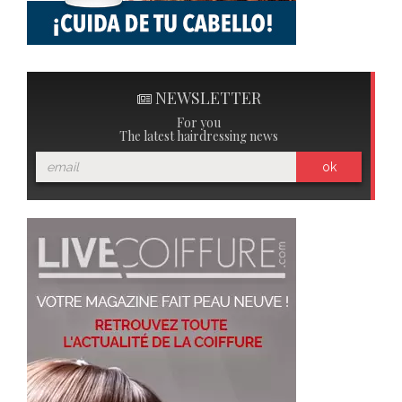
NEWSLETTER
For you
The latest hairdressing news
ok