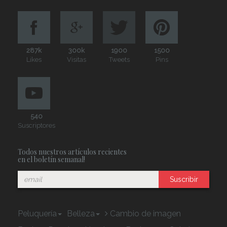
287k
300k
1900
1500
Likes
Visitas
Tweets
Pins
540
Suscriptores
Todos nuestros artículos recientes
en el boletín semanal!
Suscribir
Peluquería
Belleza
Cambio de imagen