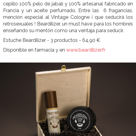
cepillo 100% pelo de jabalí y 100% artesanal fabricado en
Francia y un aceite perfumado. Entre las 6 fragancias,
mención especial al Vintage Cologne ¡ que seducirá los
retrosexuales ! Beardilizer, un must have para los hombres
enseñando su mentón como una ventaja para seducir.
­­Estuche Beardilizer - 3 productos - 64,90 €
Disponible en farmacia y en
www.beardilizer.fr