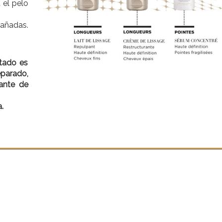
 el pelo
dañadas.
ltado es
parado,
lante de
.