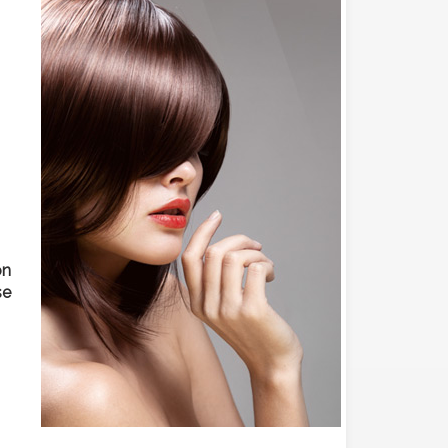
on
se