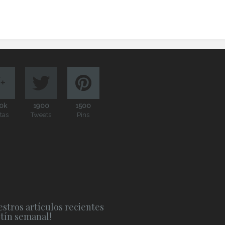
0k
1900
1500
itas
Tweets
Pins
stros artículos recientes
etín semanal!