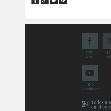
287k
30
Likes
Vis
540
Suscriptores
Todos nue
en el bol