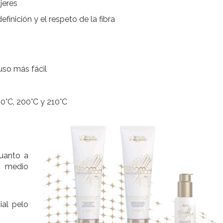
ujeres
finición y el respeto de la fibra
uso más fácil
80°C, 200°C y 210°C
cuanto a
o medio
ial pelo