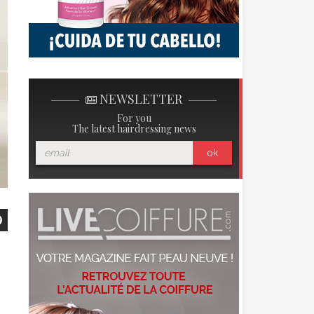
NEWSLETTER
For you
The latest hairdressing news
ok