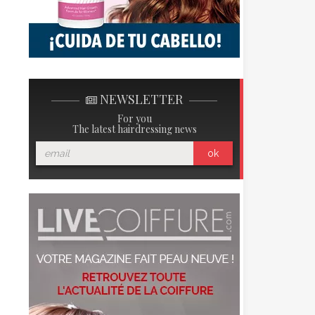
NEWSLETTER
For you
The latest hairdressing news
ok