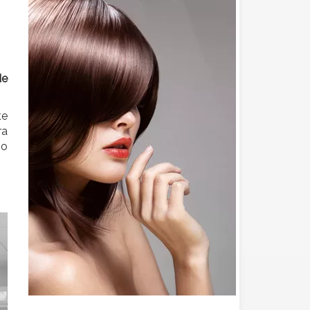
de
te
ra
so