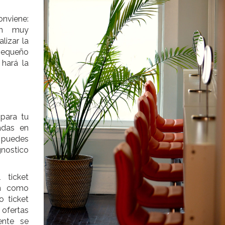
nviene:
án muy
lizar la
pequeño
hará la
para tu
radas en
 puedes
gnostico
 ticket
ón como
o ticket
fertas
ente se