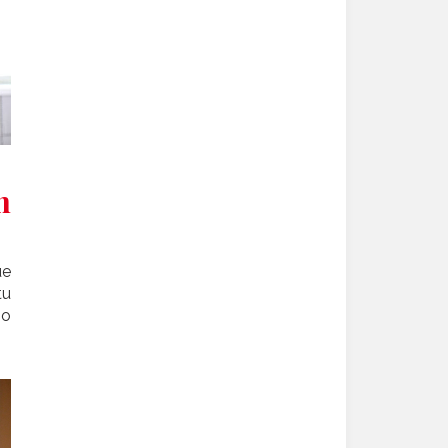
n
ue
tu
 o