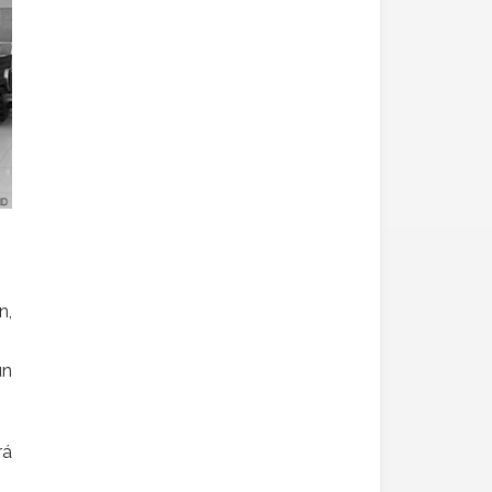
n,
un
rá