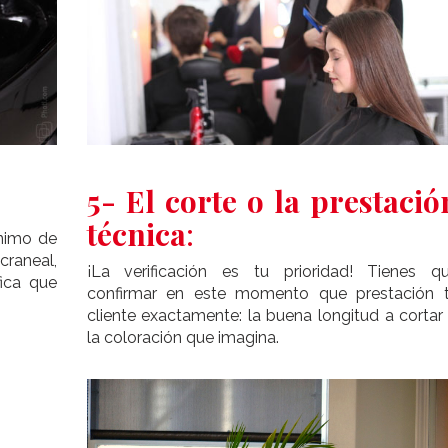
5- El corte o la prestació
técnica
:
nimo de
craneal,
¡La verificación es tu prioridad! Tienes q
fica que
confirmar en este momento que prestación 
cliente exactamente: la buena longitud a cortar
la coloración que imagina.