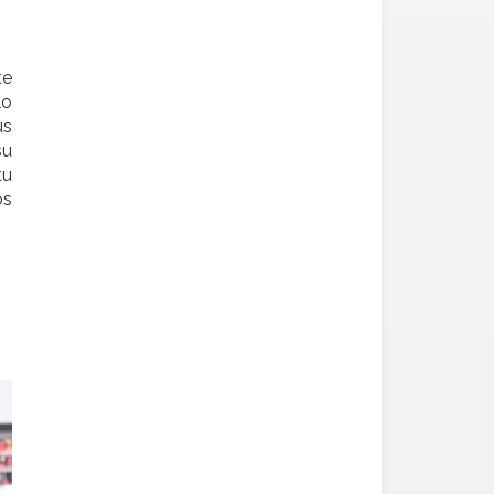
te
lo
us
su
tu
os