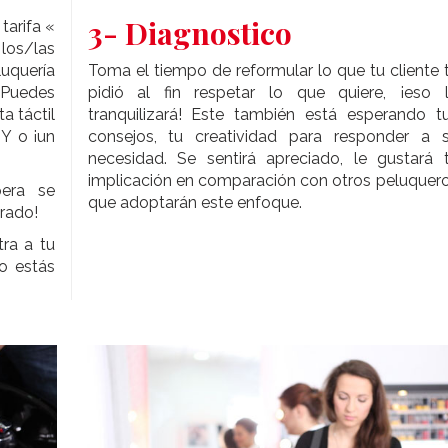
3- Diagnostico
tarifa «
s/las
luquería
Toma el tiempo de reformular lo que tu cliente 
 Puedes
pidió al fin respetar lo que quiere, ¡eso 
a táctil
tranquilizará! Este también está esperando t
IY o ¡un
consejos, tu creatividad para responder a 
necesidad. Se sentirá apreciado, le gustará 
implicación en comparación con otros peluquer
pera se
que adoptarán este enfoque.
orado!
ra a tu
no estás