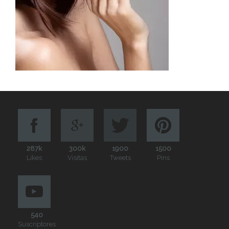
287k
300k
1900
1500
Likes
Visitas
Tweets
Pins
540
Suscriptores