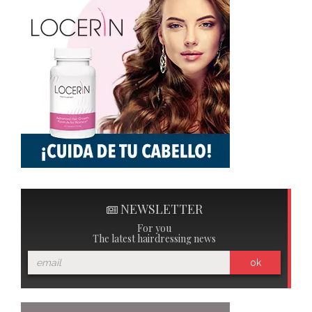
NEWSLETTER
For you
The latest hairdressing news
ok