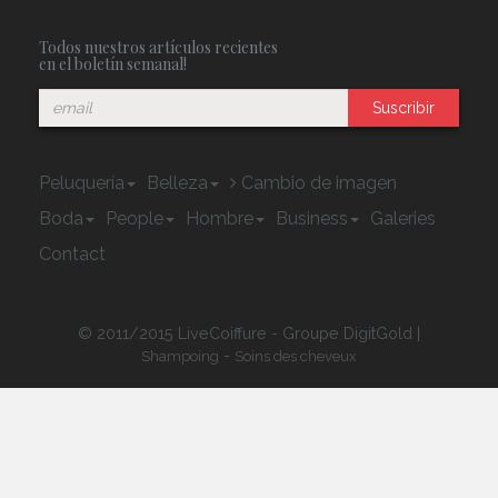
Todos nuestros artículos recientes
en el boletín semanal!
Suscribir
Peluquería
Belleza
Cambio de imagen
Boda
People
Hombre
Business
Galeries
Contact
© 2011/2015 LiveCoiffure - Groupe DigitGold |
-
Shampoing
Soins des cheveux