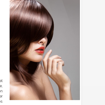
el
e,
ón
er
os