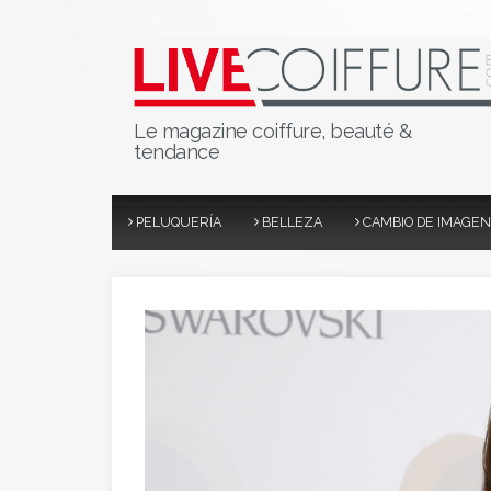
Le magazine coiffure, beauté &
tendance
PELUQUERÍA
BELLEZA
CAMBIO DE IMAGEN