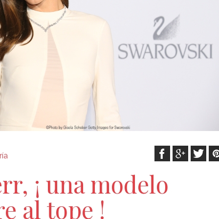
ría
rr, ¡ una modelo
e al tope !