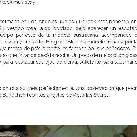
 look muy sexy !
mmermann en Los Angeles, fue con un look más bohemio ch
 Su vestido rosa largo bordado dejó aparecer un escota
uerpo perfecto de la modelo australiana, acompañado 
Le Vian y ¡ un anillo Borgioni 18k ! Una modelo firmada por l
 marca de prêt-à-porter es famosa por sus bañadores. Fi
resco que Miranda pasó la noche. Un poco de melocotón glos
para destacar sus ojos de cierva, suficiente para sublimar 
 controla su línea perfectamente. Una observación que podr
e Bundchen ¡ con los angeles de Victoria’s Secret !