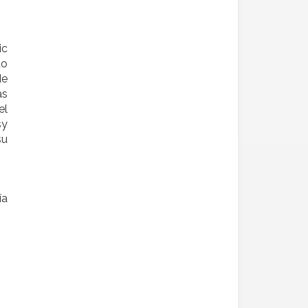
ic
do
de
as
el
sy
su
ía