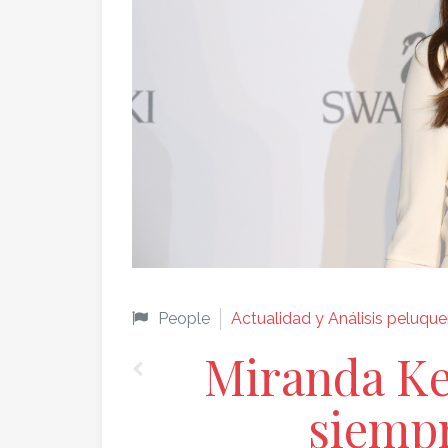
People
Actualidad y Análisis peluque
Miranda Ke
siempr