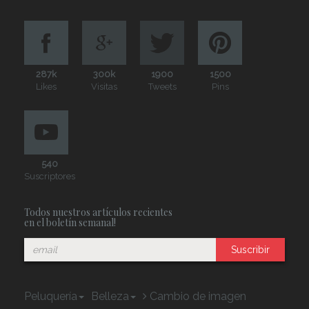
287k
300k
1900
1500
Likes
Visitas
Tweets
Pins
540
Suscriptores
Todos nuestros artículos recientes
en el boletín semanal!
Suscribir
Peluquería
Belleza
Cambio de imagen