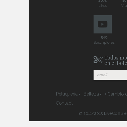
287k
30
Likes
Vis
540
Suscriptores
Todos nue
en el bol
Peluquería
Belleza
Cambio d
Contact
© 2011/2015 LiveCoiffure