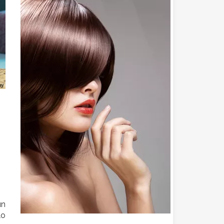
un
lo