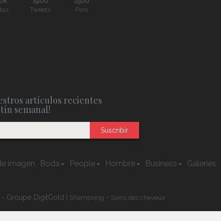
0k
1900
1500
itas
Tweets
Pins
stros artículos recientes
etín semanal!
Suscribir
e imagen
Boda
People
Hombre
Business
Galeries
 - Groupe DigitGold |
-
Shampoing
Soins des cheveux