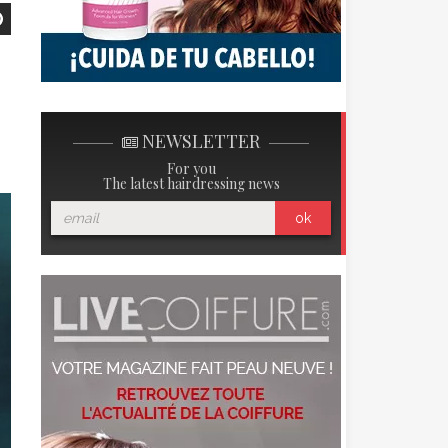
NEWSLETTER
For you
The latest hairdressing news
ok