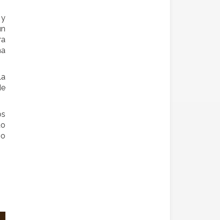
 y
un
ra
na
la
de
os
do
po