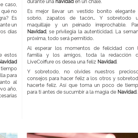
durante una
navidad
en un chalé.
e caso,
r qué no
Es mejor llevar un vestido bonito elegante
gra? Es
sobrio, zapatos de tacón… Y sobretodo 
rante un
maquillaje y un peinado irreprochable. Pa
ros días
Navidad
, se privilegia la autenticidad. La sema
próxima, todo será permitido.
Al esperar los momentos de felicidad con 
e estos
familia y los amigos, toda la redacción 
Navidad
LiveCoiffure os desea una feliz
Navidad
.
 tiempo
Y sobretodo, no olvides nuestros precios
lla para
consejos para hacer feliz a los otros y sobreto
anto al
hacerte feliz. Así que toma un poco de tiem
evo año,
para ti antes de sucumbir a la magia de
Navidad
.
cesarias