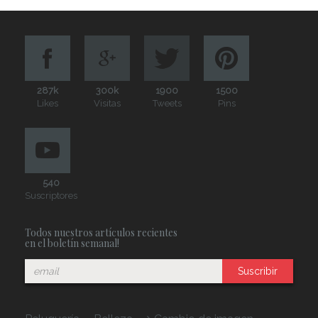
287k
300k
1900
1500
Likes
Visitas
Tweets
Pins
540
Suscriptores
Todos nuestros artículos recientes
en el boletín semanal!
Suscribir