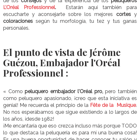
de los
consejos
y de la experiencia de los
peluqueros
L’Oréal Professionnel
.
Estarán aquí también para
escucharte y aconsejarte sobre los mejores
cortes
y
coloraciones
según tu morfología, tu tez y tus ganas
personales.
El punto de vista de
Jérôme
Guézou
, Embajador l'Oréal
Professionnel :
« Como
peluquero embajador l'Oréal pro,
pero también
como peluquero apasionado, ¡creo que esta iniciativa es
genial! Me recuerda el principio de la
F
ê
te de
la M
usique
.
No nos esperábamos que sigue existiendo a lo largos de
los años, ¡desde 1982!
¡Me encantaría que eso crezca incluso más porque TODO
lo que destaca la peluquería es para mí una buena cosa!
Es una buena oportunidad de hacer conocer tu salón y