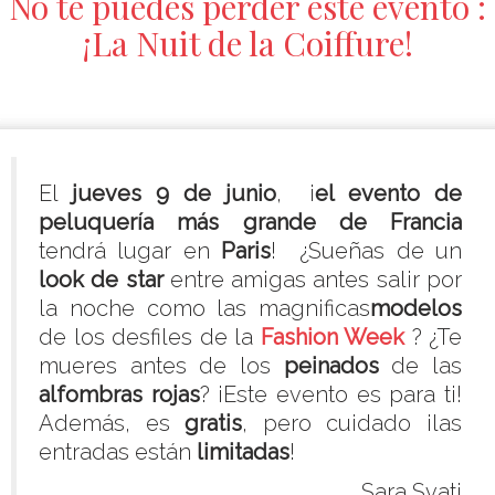
No te puedes perder este evento :
¡La Nuit de la Coiffure!
El
jueves 9 de junio
, ¡
el evento de
peluquería más grande de Francia
tendrá lugar en
Paris
! ¿Sueñas de un
look de star
entre amigas antes salir por
la noche como las magnificas
modelos
de los desfiles de la
Fashion Week
? ¿Te
mueres antes de los
peinados
de las
alfombras rojas
? ¡Este evento es para ti!
Además, es
gratis
, pero cuidado ¡las
entradas están
limitadas
!
Sara Svati