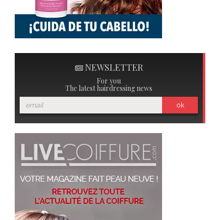
NEWSLETTER
For you
The latest hairdressing news
ok