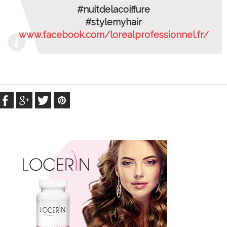
#nuitdelacoiffure
#stylemyhair
www.facebook.com/lorealprofessionnel.fr/