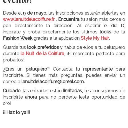
Desde el
9 de mayo
, las inscripciones estarán abiertas en
www.lanuitdelacoiffure.fr
. Encuentra
tu salón más cerca o
pon directamente la dirección. Al esperar el día D,
inspírate y proba directamente los últimos
looks
de la
Fashion Week
gracias a la aplicación
Style My Hair
.
Guarda tus
look preferidos
y habla de ellos a tu peluquero
durante
la Nuit de la Coiffure
, ¡El momento perfecto para
probarlos!
¿Eres un
peluquero
? Contacta tu
representante
para
inscribirte. Si tienes más preguntas, puedes enviar un
correo a
lanuitdelacoiffure@loreal.com.
Cuidado
, las entradas están
limitadas,
te aconsejamos de
inscribirte
ahora
para no perderte ¡esta oportunidad de
oro!
¡¡¡Haz lo ya!!!