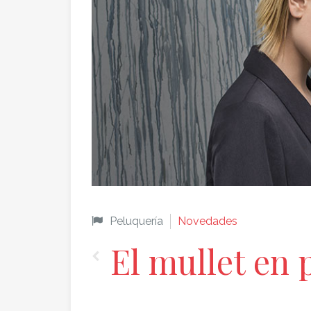
Peluquería
Novedades
El mullet en 