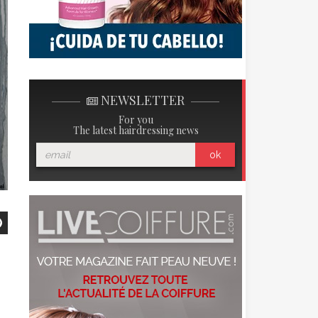
NEWSLETTER
For you
The latest hairdressing news
ok