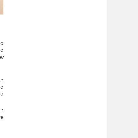
mo
do
ne
án
to
do
ón
re