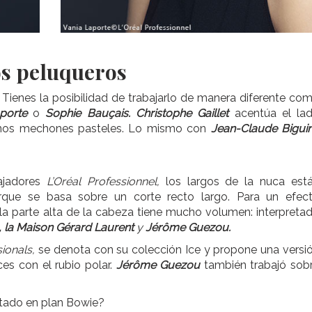
os peluqueros
1. Tienes la posibilidad de trabajarlo de manera diferente co
porte
o
Sophie Bauçais.
Christophe Gaillet
acentúa el la
nos mechones pasteles. Lo mismo con
Jean-Claude Bigui
ajadores
L’Oréal Professionnel,
los largos de la nuca est
orque se basa sobre un corte recto largo. Para un efec
la parte alta de la cabeza tiene mucho volumen: interpreta
,
la Maison Gérard Laurent
y
Jérôme Guezou.
ionals,
se denota con su colección Ice y propone una versi
ces con el rubio polar.
Jérôme Guezou
también trabajó sob
sitado en plan Bowie?