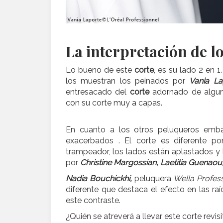
La interpretación de l
Lo bueno de este
corte
, es su lado 2 en 
los muestran los peinados por
Vania La
entresacado del
corte
adornado de algu
con su corte muy a capas.
En cuanto a los otros peluqueros emb
exacerbados . El corte es diferente p
trampeador, los lados están aplastados y 
por
Christine Margossian, Laetitia Guenaou
Nadia Bouchickhi,
peluquera
Wella Profess
diferente que destaca el efecto en las raí
este contraste.
¿Quién se atreverá a llevar este corte revi