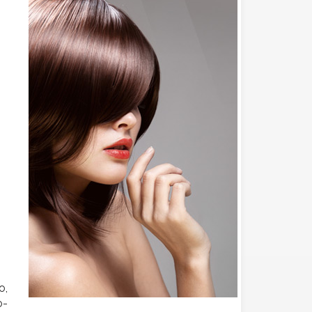
o,
o-