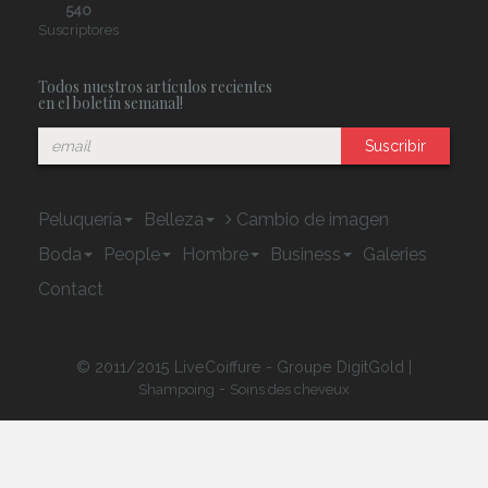
540
Suscriptores
Todos nuestros artículos recientes
en el boletín semanal!
Suscribir
Peluquería
Belleza
Cambio de imagen
Boda
People
Hombre
Business
Galeries
Contact
© 2011/2015 LiveCoiffure - Groupe DigitGold |
-
Shampoing
Soins des cheveux