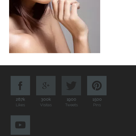
287k
300k
1900
1500
Likes
Visitas
Tweets
Pins