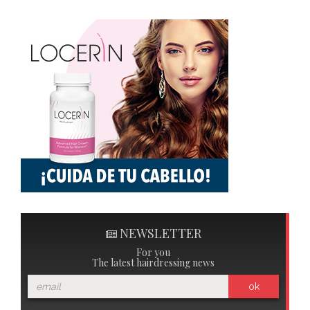
NEWSLETTER
For you
The latest hairdressing news
ok