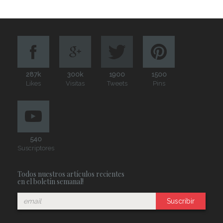
287k
300k
1900
1500
Likes
Visitas
Tweets
Pins
540
Suscriptores
Todos nuestros artículos recientes
en el boletín semanal!
Suscribir