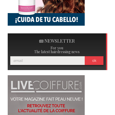
NEWSLETTER
For you
The latest hairdressing news
ok