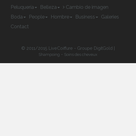
Peluquería
Belleza
Cambio de imagen
Boda
People
Hombre
Business
Galeries
Contact
© 2011/2015 LiveCoiffure - Groupe DigitGold |
-
Shampoing
Soins des cheveux