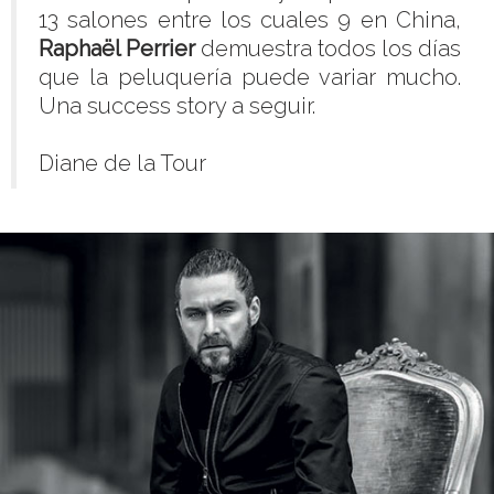
13 salones entre los cuales 9 en China,
Raphaël Perrier
demuestra todos los días
que la peluquería puede variar mucho.
Una success story a seguir.
Diane de la Tour