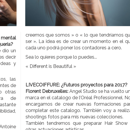
creemos que somos » o « lo que tendríamos q
 mental
ser ». La idea es de crear un momento en el q
uería?
cada uno podrá poner los contadores a cero.
e dio un
es decir
Sea lo quieres porque lo puedes...
ideas y
« Different is Beautiful »
os, las
LIVECOIFFURE: ¿Futuros proyectos para 2017?
antes de
Florent Debruxelles:
Angel Studio se ha vuelto u
o otras
marca en el catalogo de l’Oréal Professionnel. N
era de
encargamos de crear nuevas formaciones pa
astante
completar este catalogo. También voy a realiz
bilidad,
shootings fotos para mis nuevas colecciones.
También tendremos que preparar Hair Show
 Antoine
otras actuaciones artísticas.