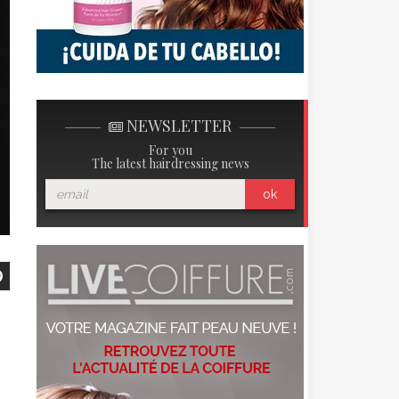
NEWSLETTER
For you
The latest hairdressing news
ok