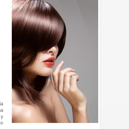
da
na
 y
to