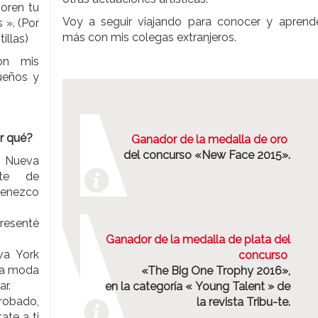
oren tu
Voy a seguir viajando para conocer y aprend
 ». (Por
más con mis colegas extranjeros.
illas)
on mis
sueños y
or qué?
Ganador de la medalla de oro
del concurso «New Face 2015».
n Nueva
ete de
rtenezco
presenté
Ganador de la medalla de plata del
va York
concurso
 la moda
«The Big One Trophy 2016»,
ar.
en la categoría « Young Talent » de
orobado,
la revista Tribu-te.
ate a ti