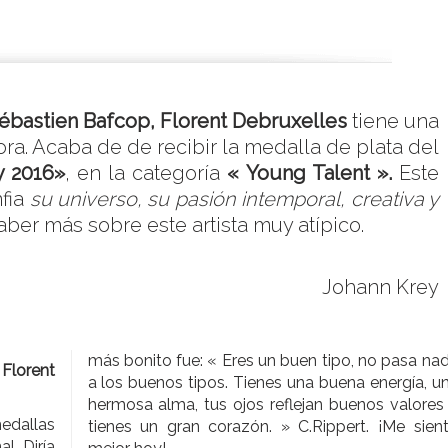
ébastien Bafcop, Florent Debruxelles
tiene una
ra. Acaba de de recibir la medalla de plata del
y 2016»
, en la categoría
« Young Talent ».
Este
fia
su universo, su pasión intemporal, creativa y
saber más sobre este artista muy atípico.
Johann Krey
más bonito fue: « Eres un buen tipo, no pasa na
Florent
a los buenos tipos. Tienes una buena energía, u
hermosa alma, tus ojos reflejan buenos valores
dallas
tienes un gran corazón. » C.Rippert. ¡Me sien
l. Diría