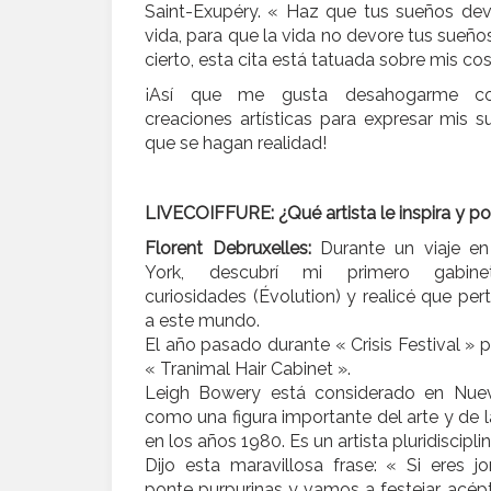
Saint-Exupéry. « Haz que tus sueños dev
vida, para que la vida no devore tus sueños
cierto, esta cita está tatuada sobre mis cost
¡Así que me gusta desahogarme c
creaciones artísticas para expresar mis 
que se hagan realidad!
LIVECOIFFURE: ¿Qué artista le inspira y p
Florent Debruxelles:
Durante un viaje e
York, descubrí mi primero gabin
curiosidades (Évolution) y realicé que pe
a este mundo.
El año pasado durante « Crisis Festival » 
« Tranimal Hair Cabinet ».
Leigh Bowery está considerado en Nue
como una figura importante del arte y de
en los años 1980. Es un artista pluridisciplin
Dijo esta maravillosa frase: « Si eres j
ponte purpurinas y vamos a festejar, acépt