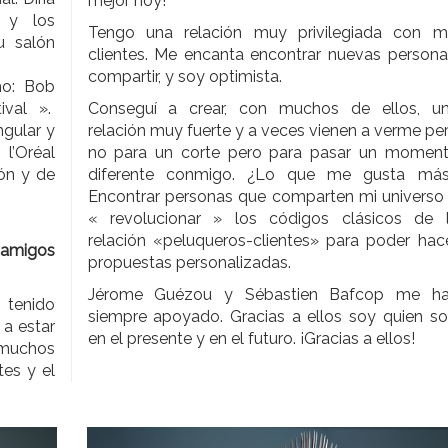
mejor hoy!
s y los
Tengo una relación muy privilegiada con m
u salón
clientes. Me encanta encontrar nuevas persona
compartir, y soy optimista.
mo: Bob
ival ».
Conseguí a crear, con muchos de ellos, u
ngular y
relación muy fuerte y a veces vienen a verme pe
l’Oréal
no para un corte pero para pasar un momen
ión y de
diferente conmigo. ¿Lo que me gusta má
Encontrar personas que comparten mi universo
« revolucionar » los códigos clásicos de 
relación «peluqueros-clientes» para poder hac
 amigos
propuestas personalizadas.
Jérome Guézou y Sébastien Bafcop me h
tenido
siempre apoyado. Gracias a ellos soy quien so
a estar
en el presente y en el futuro. ¡Gracias a ellos!
muchos
es y el