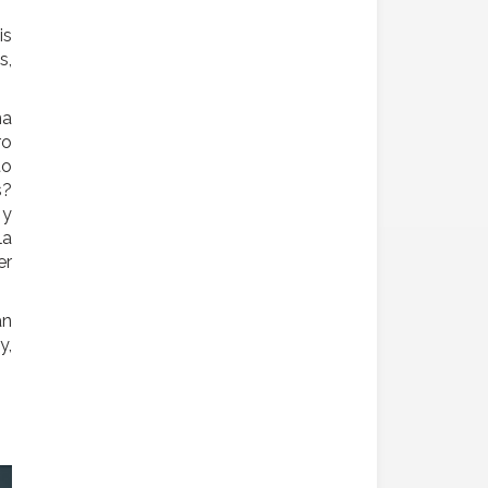
is
s,
na
ro
to
s?
 y
la
er
an
y,