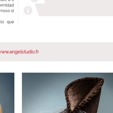
ormidad
rmoso si
lo que
ww.angelstudio.fr