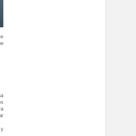
ue
ue
na
os
ra
ar
 y