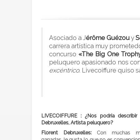
Asociado a J
érôme Guézou
y
S
carrera artística muy prometedo
concurso
«The Big One Troph
peluquero apasionado nos con
excéntrico
. Livecoiffure quiso 
LIVECOIFFURE : ¿Nos podría describir 
Debruxelles, Artista peluquero?
Florent Debruxelles:
Con muchas me
ganadas, le gusta lo que no es convenciona