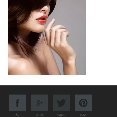
287k
300k
1900
1500