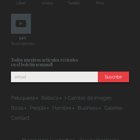
Likes
Visitas
Tweets
Pins
540
Suscriptores
Todos nuestros artículos recientes
en el boletín semanal!
Suscribir
Peluquería
Belleza
Cambio de imagen
Boda
People
Hombre
Business
Galeries
Contact