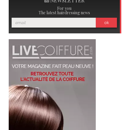
NEWSLETTER
For you
The latest hairdressing news
ok