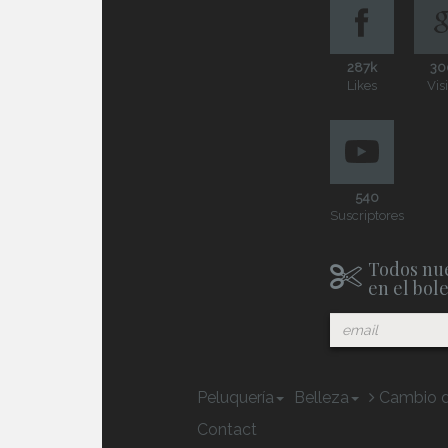
287k
30
Likes
Vis
540
Suscriptores
Todos nue
en el bol
Peluquería
Belleza
Cambio d
Contact