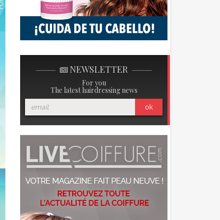
NEWSLETTER
For you
The latest hairdressing news
ok