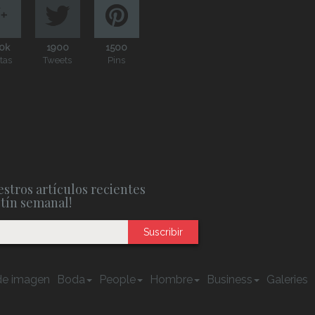
0k
1900
1500
itas
Tweets
Pins
stros artículos recientes
etín semanal!
Suscribir
e imagen
Boda
People
Hombre
Business
Galeries