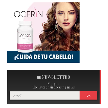
NEWSLETTER
For you
The latest hairdressing news
ok