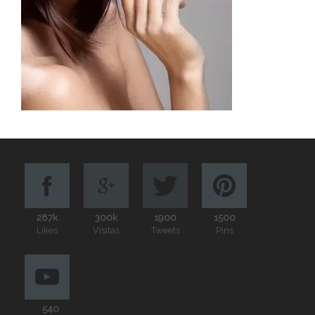
287k
300k
1900
1500
Likes
Visitas
Tweets
Pins
540