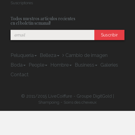
Suscriptores
Todos nuestros artículos recientes
en el boletín semanal!
Suscribir
Peluquería
Belleza
Cambio de imagen
Boda
People
Hombre
Business
Galeries
Contact
© 2011/2015 LiveCoiffure - Groupe DigitGold |
-
Shampoing
Soins des cheveux