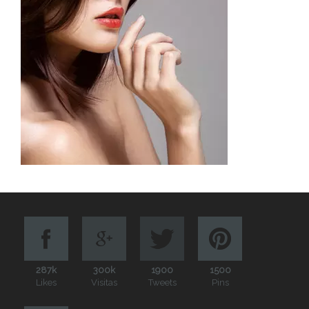
287k
300k
1900
1500
Likes
Visitas
Tweets
Pins