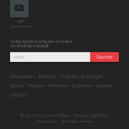
540
Suscriptores
Todos nuestros artículos recientes
en el boletín semanal!
Suscribir
Peluquería
Belleza
Cambio de imagen
Boda
People
Hombre
Business
Galeries
Contact
© 2011/2015 LiveCoiffure - Groupe DigitGold |
-
Shampoing
Soins des cheveux