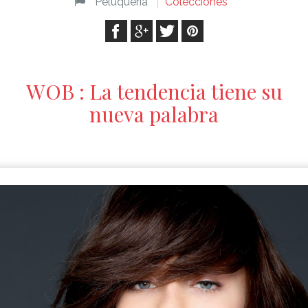
Peluquería
Colecciones
WOB : La tendencia tiene su
nueva palabra