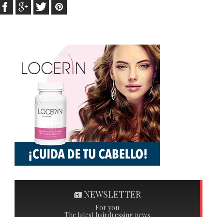
NEWSLETTER
For you
The latest hairdressing news