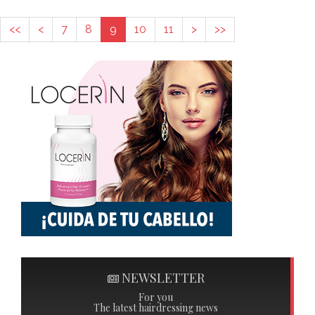
<<
<
7
8
9
10
11
>
>>
NEWSLETTER
For you
The latest hairdressing news