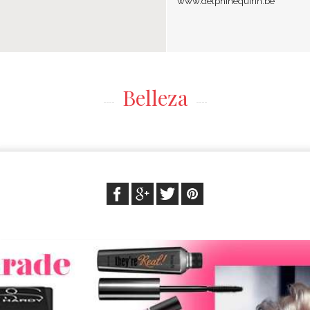
www.delphinequirin.be
Belleza