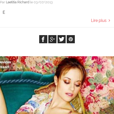
Par
Laetitia Richard
le
03/07/2013
E
Lire plus