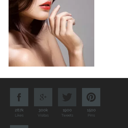
287k
300k
1900
1500
Likes
Visitas
Tweets
Pins