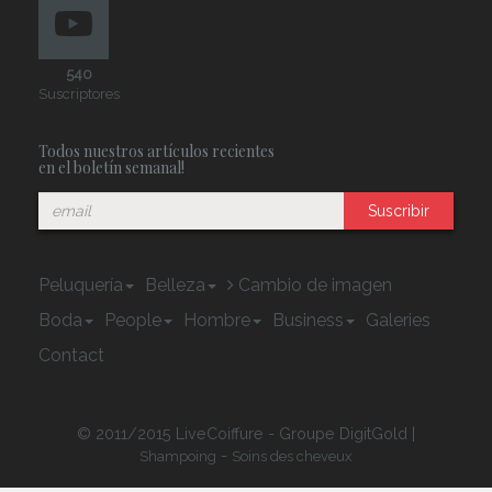
540
Suscriptores
Todos nuestros artículos recientes
en el boletín semanal!
Suscribir
Peluquería
Belleza
Cambio de imagen
Boda
People
Hombre
Business
Galeries
Contact
© 2011/2015 LiveCoiffure - Groupe DigitGold |
-
Shampoing
Soins des cheveux