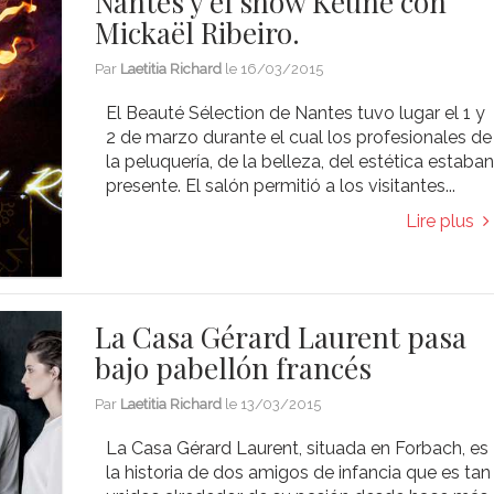
Nantes y el show Keune con
Mickaël Ribeiro.
Par
Laetitia Richard
le
16/03/2015
El Beauté Sélection de Nantes tuvo lugar el 1 y
2 de marzo durante el cual los profesionales de
la peluquería, de la belleza, del estética estaba
presente. El salón permitió a los visitantes...
Lire plus
La Casa Gérard Laurent pasa
bajo pabellón francés
Par
Laetitia Richard
le
13/03/2015
La Casa Gérard Laurent, situada en Forbach, es
la historia de dos amigos de infancia que es tan