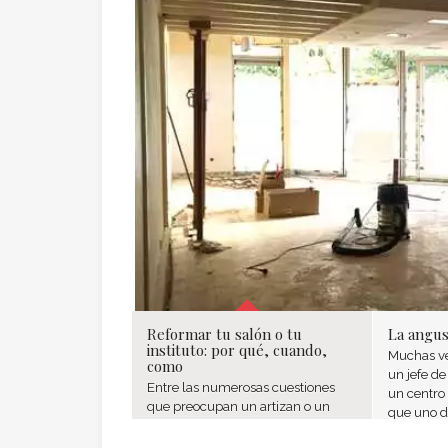
Reformar tu salón o tu
La angust
instituto: por qué, cuando,
Muchas ve
como
un jefe de
Entre las numerosas cuestiones
un centro 
que preocupan un artizan o un
que uno d
comerciante, una es la ganadora:
principale
reformar el comercio. El