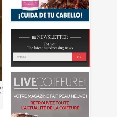
NEWSLETTER
For you
The latest hairdressing news
ok
a un leadership asumido
Embárcate en un mundo
mejor con Francine Ladrière !
ER ≠ LEADERSHIP
Francine Ladrière, esta creadora
llena de experiencia toca varias
cuerdas: Inventora, director de un
organismo de formación, dedicada
a la causa « L’image de soi par la