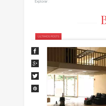
existencia
Explorar :
compromiso financiero resultando
de esta decisión tiene que ser
considerado...
B
ÚLTIMOS POSTS