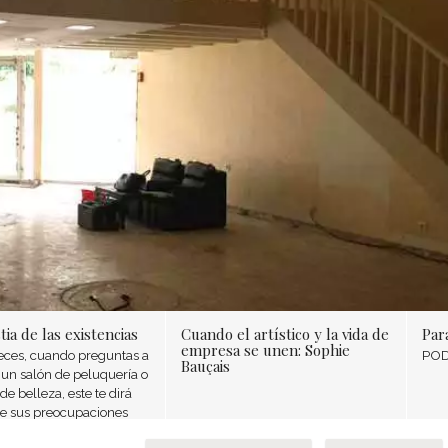
ia de las existencias
Cuando el artístico y la vida de
Par
empresa se unen: Sophie
ces, cuando preguntas a
POD
Bauçais
 un salón de peluquería o
de belleza, este te dirá
e sus preocupaciones
s es tener unas