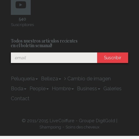
540
Suscriptores
Todos nuestros artículos recientes
en el boletín semanal!
Suscribir
Peluquería
Belleza
Cambio de imagen
Boda
People
Hombre
Business
Galeries
Contact
© 2011/2015 LiveCoiffure - Groupe DigitGold |
-
Shampoing
Soins des cheveux