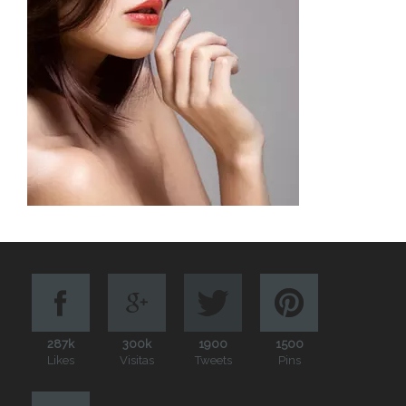
287k
300k
1900
1500
Likes
Visitas
Tweets
Pins