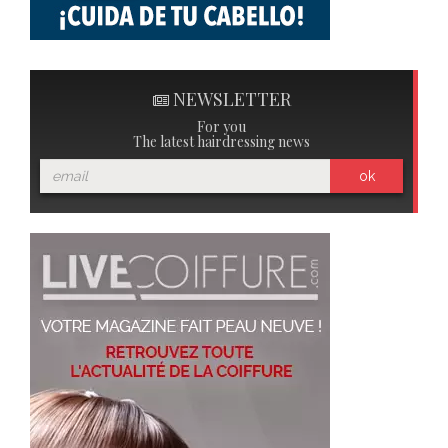
NEWSLETTER
For you
The latest hairdressing news
ok