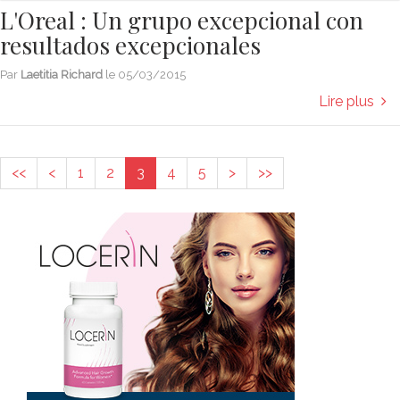
L'Oreal : Un grupo excepcional con
resultados excepcionales
Par
Laetitia Richard
le
05/03/2015
Lire plus
<<
<
1
2
3
4
5
>
>>