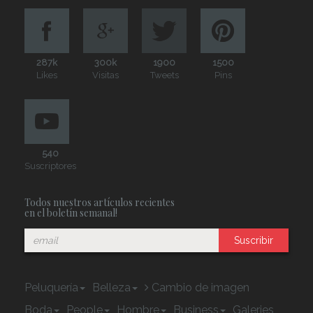
287k
300k
1900
1500
Likes
Visitas
Tweets
Pins
540
Suscriptores
Todos nuestros artículos recientes
en el boletín semanal!
Suscribir
Peluquería
Belleza
Cambio de imagen
Boda
People
Hombre
Business
Galeries