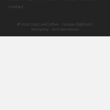
Contact
© 2011/2015 LiveCoiffure - Groupe DigitGold |
-
Shampoing
Soins des cheveux