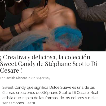
¡ Creativa y deliciosa, la colección
Sweet Candy de Stéphane Scotto Di
Cesare !
Par
Laetitia Richard
le
06/04/2015
Sweet Candy que significa Dulce Suave es una de las
últimas creaciones de Stéphane Scotto Di Cesare. Real
artista que inspira de las formas, de los colores y de las
sensaciones, ¡ esta...