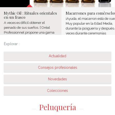
Mythic Oil : Rituales orientales
Macarrones para comérselo
en un frasco
¡Ayuda, el macarron está de vuel
A veces es difícil obtener el
Muy popular en la Edad Media,
peinado de sus sueños. l’Oréal
durante la posguerra y después 
Professionnel propone una gama
veces durante ceremonias
de aceites que se adapta a cada
tradicionales: comunión o boda
tipo de pelo.
versión Cyrilus, la pequeña
Explorar :
trenza...
Actualidad
Consejos profesionales
Novedades
Colecciones
Peluquería