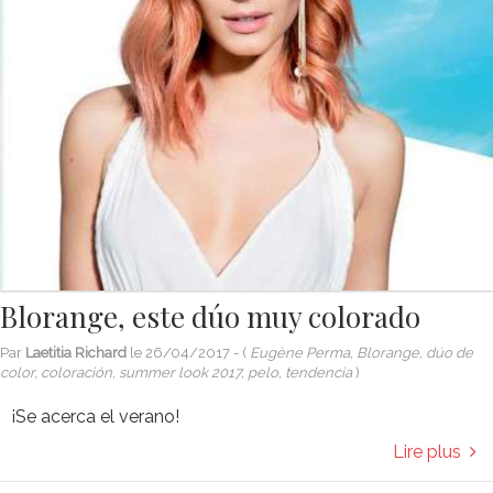
Blorange, este dúo muy colorado
Par
Laetitia Richard
le
26/04/2017
- (
Eugène Perma, Blorange, dúo de
color, coloración, summer look 2017, pelo, tendencia
)
¡Se acerca el verano!
Lire plus