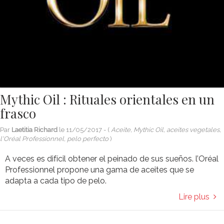
Mythic Oil : Rituales orientales en un
frasco
Par
Laetitia Richard
le
11/05/2017
- (
Aceite, Mythic Oil, aceites vegetales,
l'Oréal Professionnel, pelo perfecto
)
A veces es difícil obtener el peinado de sus sueños. l’Oréal
Professionnel propone una gama de aceites que se
adapta a cada tipo de pelo.
Lire plus