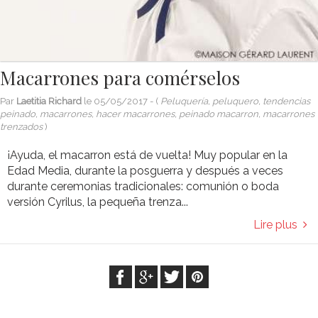
Macarrones para comérselos
Par
Laetitia Richard
le
05/05/2017
- (
Peluquería, peluquero, tendencias
peinado, macarrones, hacer macarrones, peinado macarron, macarrones
trenzados
)
¡Ayuda, el macarron está de vuelta! Muy popular en la
Edad Media, durante la posguerra y después a veces
durante ceremonias tradicionales: comunión o boda
versión Cyrilus, la pequeña trenza...
Lire plus