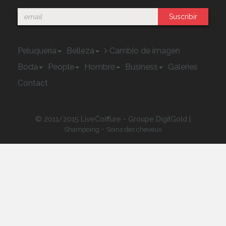
Suscribir
Peluquería
Belleza
Cambio de imagen
Boda
People
Hombre
Business
Galeries
Contact
© 2011/2015 LiveCoiffure - Groupe DigitGold |
-
Shampoing
Soins des cheveux