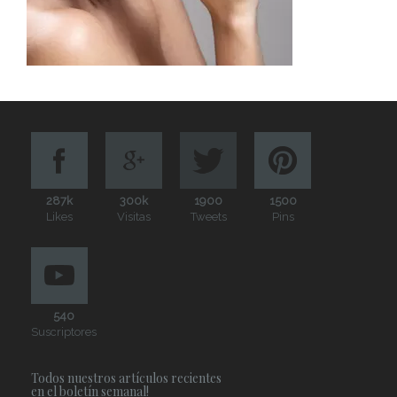
287k
300k
1900
1500
Likes
Visitas
Tweets
Pins
540
Suscriptores
Todos nuestros artículos recientes
en el boletín semanal!