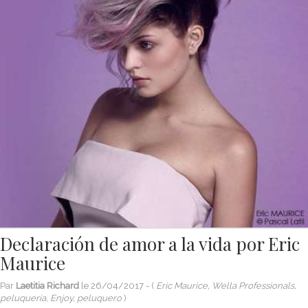
Declaración de amor a la vida por Eric
Maurice
Par
Laetitia Richard
le
26/04/2017
- (
Eric Maurice, Wella Professionals,
peluquería, Enjoy, peluquero
)