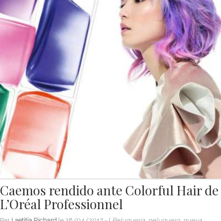
Caemos rendido ante Colorful Hair de
L’Oréal Professionnel
Par
Laetitia Richard
le
28/04/2017
- (
Peluquería, peluquero, nueva