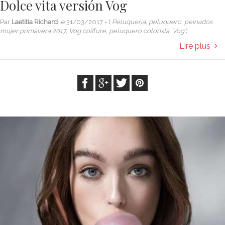
Dolce vita versión Vog
Par
Laetitia Richard
le
31/03/2017
- (
Peluquería, peluquero, peinados
mujer primavera 2017, Vog coiffure, peluquero colorista, Vog
)
Lire plus