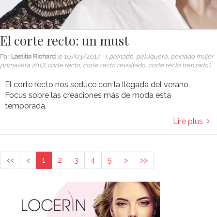
El corte recto: un must
Par
Laetitia Richard
le
10/03/2017
- (
peinado, peluquero, peinado mujer
primavera 2017, corte recto, corte recto revisitado, corte recto trenzado
)
El corte recto nos seduce con la llegada del verano.
Focus sobre las creaciones más de moda esta
temporada.
Lire plus
<<
<
1
2
3
4
5
>
>>