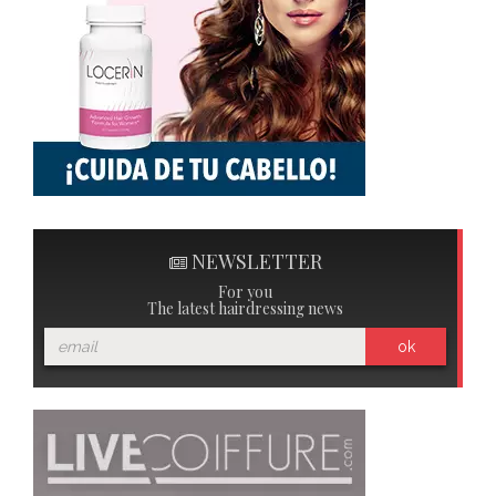
NEWSLETTER
For you
The latest hairdressing news
ok