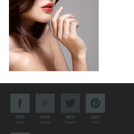
287k
300k
1900
1500
Likes
Visitas
Tweets
Pins