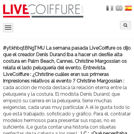
Toggle
navigation
#yt:khbqtBNgTMU
La semana pasada LiveCoiffure os dijo
que el creador Denis Durand iba a hacer un desfile alta
costura en Palm Beach, Cannes. Christine Margossian os
relata el lado peluquería del evento. Entrevista.
LiveCoiffure : ¿Christine cuáles eran sus primeras
impresiones relativos al evento ? Christine Margossian :
cada acción de moda destaca la relación eterna entre la
peluquería y la costura. El modista Denis Durand, que
empezó su carrera en la peluquería, tiene muchas
exigencias, cada unas muy particular. A él le gusta todo lo
que está trabajado, sofisticado y gráfico. Para él, contratar
modelos hermosos para presentar sus ropas, no es
suficiente. ¡Le gusta contar una historia con siluetas
perfectas de la cabeza a los pies!
LC : ¿Qué necesitaba