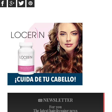
NEWSLETTER
For you
The latest hairdressing news