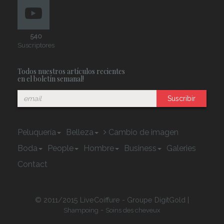
540
Suscriptores
Todos nuestros artículos recientes
en el boletín semanal!
Suscribir
Peluquería
Belleza
Cambio de imagen
Boda
People
Hombre
Business
Galeries
Contact
© 2011/2015 LiveCoiffure - Groupe DigitGold |
-
Shampoing
Soins des cheveux