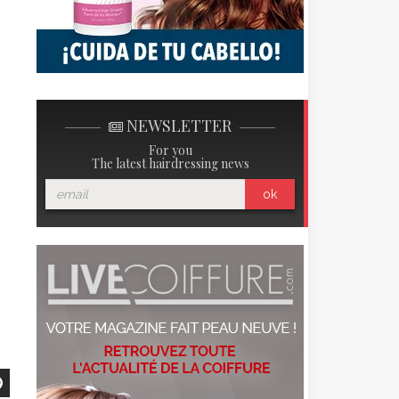
NEWSLETTER
For you
The latest hairdressing news
ok