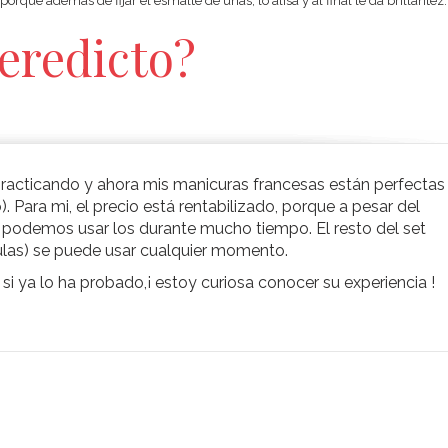
orque además de fijar el esmalte de uñas, lo alisa y al final le da brillantez.
eredicto?
practicando y ahora mis manicuras francesas están perfectas
 Para mi, el precio está rentabilizado, porque a pesar del
podemos usar los durante mucho tiempo. El resto del set
ículas) se puede usar cualquier momento.
i ya lo ha probado,¡ estoy curiosa conocer su experiencia !