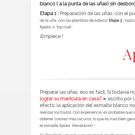
blanco ( a la punta de las uñas) sin desbor
Etapa 1 :
Preparación de las uñas, con el pul
de la uña, con las plantillas de estarcir
Etapa 3 :
Aplic
fijador, o “top coat”.
¡Empiece !
A
Preparar las uñas, eso es fácil. Si todavía 
lograr su manicura en casa?
»
, escrito po
efecto, la aplicación del esmalte blanco no e
realizar los trazos. Con experiencia, es probable qu
obtener colores más oscuros, lo que es más bien gen
el esmalte fijador. ¡Revelación !