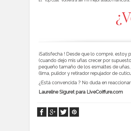
El “Top Coat” volverá a ser mi mejor aliado manicura, p
¿V
¡Satisfecha ! Desde que lo compré, estoy 
(cuando dejo mis uñas crecer por supuesto).
pequeño tamaño de los esmaltes de uñas, 
(lima, pulidor y retirador repujador de cut
¿Está convencida ? No duda en reaccionar s
Laureline Siguret para LiveCoiffure.com