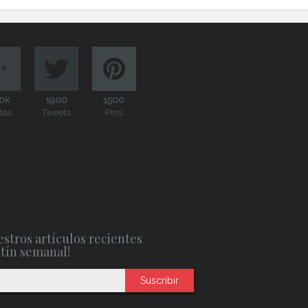
0k
1900
1500
itas
Tweets
Pins
stros artículos recientes
etín semanal!
Suscribir