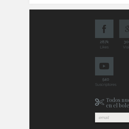
287k
30
Likes
Vis
540
Suscriptores
Todos nue
en el bol