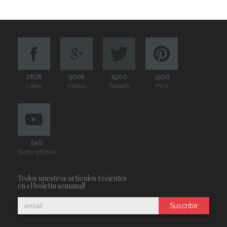
287k
300k
1900
1500
Likes
Visitas
Tweets
Pins
540
Suscriptores
Todos nuestros artículos recientes
en el boletín semanal!
Suscribir