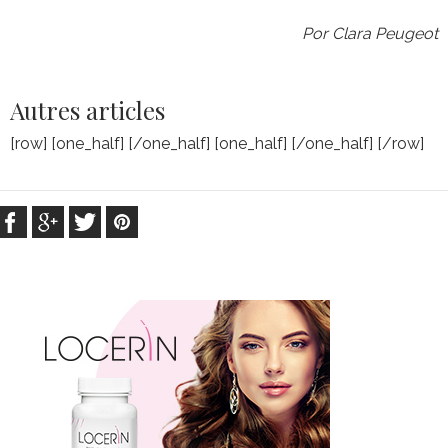
Por Clara Peugeot
Autres articles
[row] [one_half] [/one_half] [one_half] [/one_half] [/row]