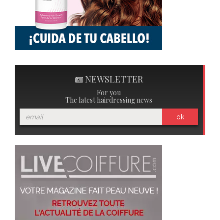
NEWSLETTER
For you
The latest hairdressing news
ok