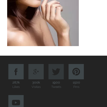
287k
300k
1900
1500
Likes
Visitas
Tweets
Pins