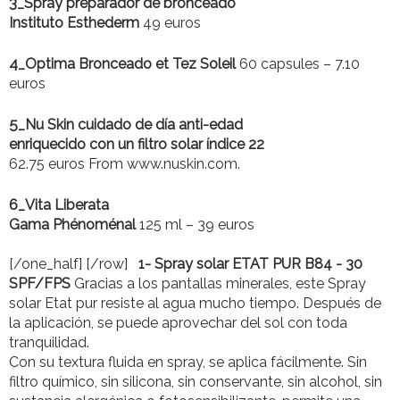
3_
Spray preparador de bronceado
Instituto Esthederm
49 euros
4_
Optima Bronceado et Tez Soleil
60 capsules – 7.10
euros
5_
Nu Skin cuidado de día anti-edad
enriquecido con un filtro solar índice 22
62.75 euros From www.nuskin.com.
6_
Vita Liberata
Gama Phénoménal
125 ml – 39 euros
[/one_half] [/row]
1- Spray solar ETAT PUR B84 - 30
SPF/FPS
Gracias a los pantallas minerales, este Spray
solar Etat pur resiste al agua mucho tiempo. Después de
la aplicación, se puede aprovechar del sol con toda
tranquilidad.
Con su textura fluida en spray, se aplica fácilmente. Sin
filtro químico, sin silicona, sin conservante, sin alcohol, sin