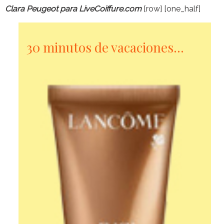
Clara Peugeot para LiveCoiffure.com
[row] [one_half]
30 minutos de vacaciones…