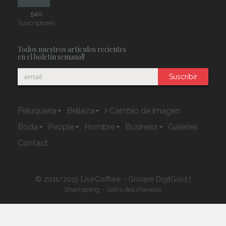
540
Suscriptores
Todos nuestros artículos recientes
en el boletín semanal!
Suscribir
Peluquería
Belleza
Cambio de imagen
Boda
People
Hombre
Business
Galeries
Contact
© 2011/2015 LiveCoiffure - Groupe DigitGold |
-
Shampoing
Soins des cheveux