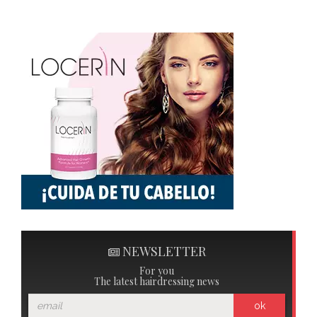
NEWSLETTER
For you
The latest hairdressing news
ok