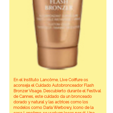
En el Instituto Lancôme, Live Coiffure os
aconseja el Cuidado Autobronceador Flash
Bronzer Visage. Descubierto durante el Festival
de Cannes, este cuidado da un bronceado
dorado y natural y las actrices como los
modelos como Daria Werbowy, icono de la