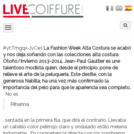
Toggle
navigation
#yt:Tmgqx-JvCwI
La Fashion Week Alta Costura se acabó
y nos deja soñando con las colecciones alta costura
Otoño/Invierno 2013-2014. Jean-Paul Gaultier es une
talentoso modista quien, desde el principio, pone de
relieve el arte de la peluquería. Este desfile, con la
generosa Nabilla, ha una vez más confirmado la
importancia del pelo para que le apariencia sea completo.
No es
Rihanna
, sentada en la primera fila, que dirá el contrario. Llevaba
un cabello color pelirrojo claro y ondulado estilo melena
indomable En competencia directa con los sombreros