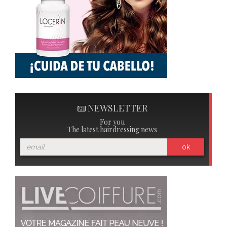
NEWSLETTER
For you
The latest hairdressing news
ok