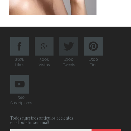
287k
300k
1900
1500
Likes
Visitas
Tweets
Pins
540
Suscriptores
Todos nuestros artículos recientes
en el boletín semanal!