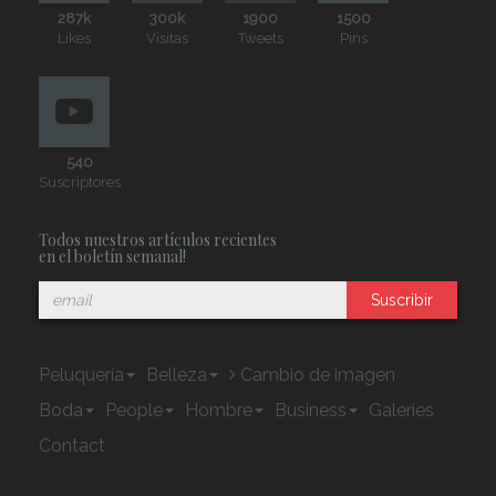
287k
300k
1900
1500
Likes
Visitas
Tweets
Pins
540
Suscriptores
Todos nuestros artículos recientes
en el boletín semanal!
Suscribir
Peluquería
Belleza
Cambio de imagen
Boda
People
Hombre
Business
Galeries
Contact