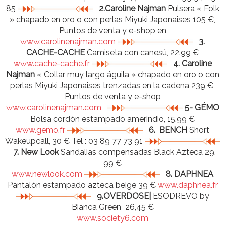
85
2.Caroline Najman
Pulsera « Folk
» chapado en oro o con perlas Miyuki Japonaises 105 €,
Puntos de venta y e-shop en
www.carolinenajman.com
3.
CACHE-CACHE
Camiseta con canesú, 22.99 €
www.cache-cache.fr
4. Caroline
Najman
« Collar muy largo águila » chapado en oro o con
perlas Miyuki Japonaises trenzadas en la cadena 239 €,
Puntos de venta y e-shop
www.carolinenajman.com
5- GÉMO
Bolsa cordón estampado amerindio, 15.99 €
www.gemo.fr
6. BENCH
Short
Wakeupcall, 30 € Tel : 03 89 77 73 91
7. New Look
Sandalias compensadas Black Azteca 29,
99 €
www.newlook.com
8. DAPHNEA
Pantalón estampado azteca beige 39 €
www.daphnea.fr
9.OVERDOSE|
ESODREVO by
Bianca Green 26,45 €
www.society6.com