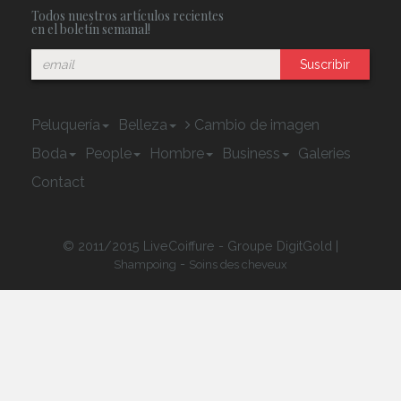
Todos nuestros artículos recientes
en el boletín semanal!
Suscribir
Peluquería
Belleza
Cambio de imagen
Boda
People
Hombre
Business
Galeries
Contact
© 2011/2015 LiveCoiffure - Groupe DigitGold |
-
Shampoing
Soins des cheveux