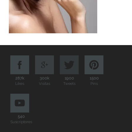
287k
300k
1900
1500
Likes
Visitas
Tweets
Pins
540
Suscriptores