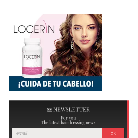
NEWSLETTER
For you
The latest hairdressing news
ok