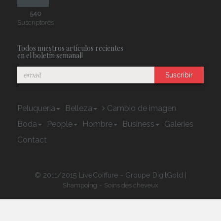
540
Suscriptores
Todos nuestros artículos recientes
en el boletín semanal!
Suscribir
Peluquería
Belleza
Cambio de imagen
Boda
People
Hombre
Business
Galeries
Contact
© 2011/2015 LiveCoiffure - Groupe DigitGold |
-
Shampoing
Soins des cheveux