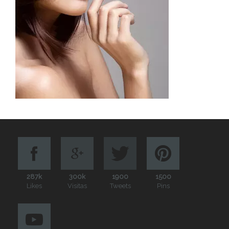
287k
300k
1900
1500
Likes
Visitas
Tweets
Pins