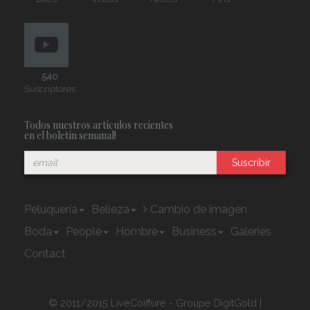
540
Suscriptores
Todos nuestros artículos recientes
en el boletín semanal!
Suscribir
Peluquería
Belleza
Cambio de imagen
Boda
People
Hombre
Business
Galeries
Contact
© 2011/2015 LiveCoiffure - Groupe DigitGold |