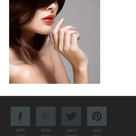
287k
300k
1900
1500
Likes
Visitas
Tweets
Pins