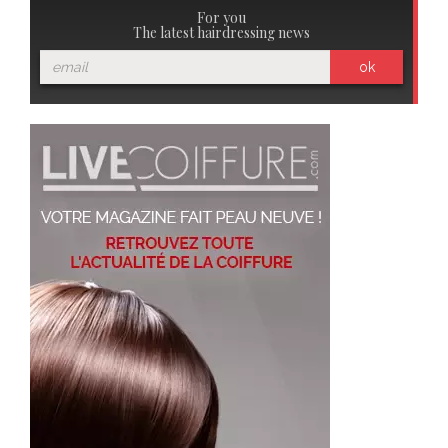
For you
The latest hairdressing news
ok