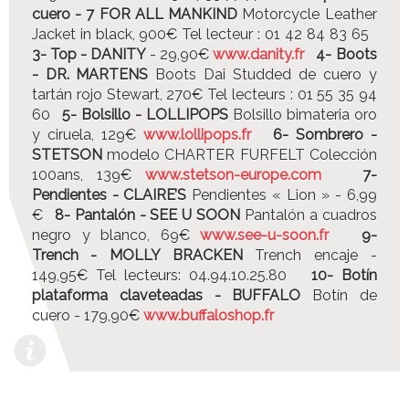
cuero - 7 FOR ALL MANKIND
Motorcycle Leather
Jacket in black, 900€ Tel lecteur : 01 42 84 83 65
3- Top - DANITY
- 29,90€
www.danity.fr
4- Boots
- DR. MARTENS
Boots Dai Studded de cuero y
tartán rojo Stewart, 270€ Tel lecteurs : 01 55 35 94
60
5- Bolsillo - LOLLIPOPS
Bolsillo bimateria oro
y ciruela, 129€
www.lollipops.fr
6- Sombrero -
STETSON
modelo CHARTER FURFELT Colección
100ans, 139€
www.stetson-europe.com
7-
Pendientes - CLAIRE’S
Pendientes « Lion » - 6,99
€
8- Pantalón - SEE U SOON
Pantalón a cuadros
negro y blanco, 69€
www.see-u-soon.fr
9-
Trench - MOLLY BRACKEN
Trench encaje -
149,95€ Tel lecteurs: 04.94.10.25.80
10- Botín
plataforma claveteadas - BUFFALO
Botín de
cuero - 179,90€
www.buffaloshop.fr