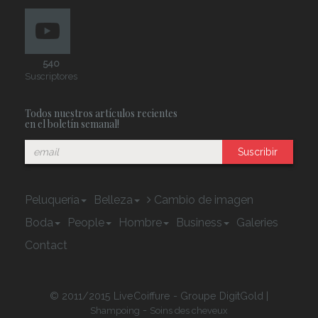
540
Suscriptores
Todos nuestros artículos recientes
en el boletín semanal!
Suscribir
Peluquería
Belleza
Cambio de imagen
Boda
People
Hombre
Business
Galeries
Contact
© 2011/2015 LiveCoiffure - Groupe DigitGold |
-
Shampoing
Soins des cheveux