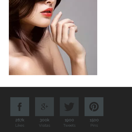
287k
300k
1900
1500
Likes
Visitas
Tweets
Pins