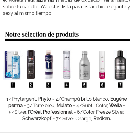
el violeta neutraliza las marcas de oxidación (el amarillo)
sobre tu cabello. ¡Ya estas lista para estar chic, elegante y
sexy al mismo tiempo!
1/Phytargent
, Phyto -
2/Champú brillo blanco,
Eugène
perma -
3/Terre bleu,
Mulato -
4/Subtil Color,
Wella -
5/Silver,
l’Oréal Professionnel -
6/Color Freeze Silver,
Schwarzkopf -
7/ Silver Charge,
Redken.