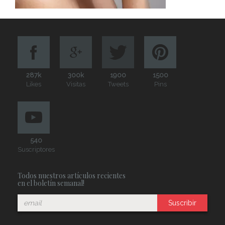
287k
300k
1900
1500
Likes
Visitas
Tweets
Pins
540
Suscriptores
Todos nuestros artículos recientes
en el boletín semanal!
Suscribir