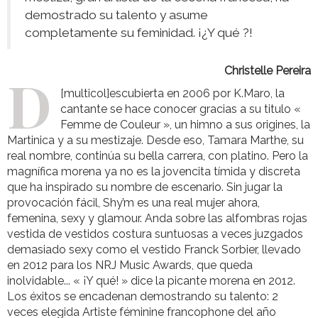
demostrado su talento y asume
completamente su feminidad. ¡¿Y qué ?!
Christelle Pereira
D
[multicol]
escubierta en 2006 por K.Maro, la
cantante se hace conocer gracias a su titulo «
Femme de Couleur », un himno a sus origines, la
Martinica y a su mestizaje. Desde eso, Tamara Marthe, su
real nombre, continúa su bella carrera, con platino. Pero la
magnífica morena ya no es la jovencita tímida y discreta
que ha inspirado su nombre de escenario. Sin jugar la
provocación fácil, Shy’m es una real mujer ahora,
femenina, sexy y glamour. Anda sobre las alfombras rojas
vestida de vestidos costura suntuosas a veces juzgados
demasiado sexy como el vestido Franck Sorbier, llevado
en 2012 para los NRJ Music Awards, que queda
inolvidable... « ¡Y qué! » dice la picante morena en 2012.
Los éxitos se encadenan demostrando su talento: 2
veces elegida Artiste féminine franco­phone del año