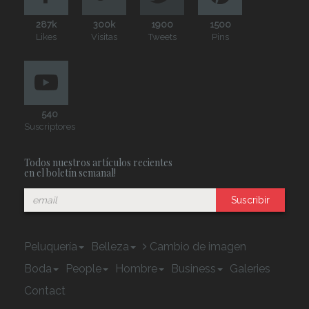
287k
300k
1900
1500
Likes
Visitas
Tweets
Pins
540
Suscriptores
Todos nuestros artículos recientes
en el boletín semanal!
Suscribir
Peluquería
Belleza
Cambio de imagen
Boda
People
Hombre
Business
Galeries
Contact