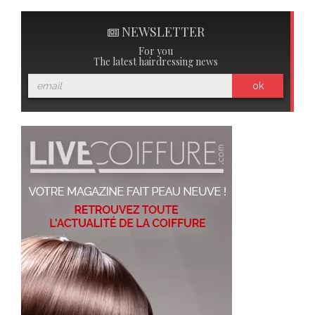
NEWSLETTER
For you
The latest hairdressing news
ok