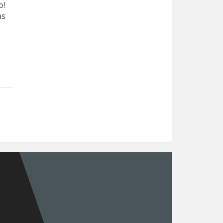
o!
as