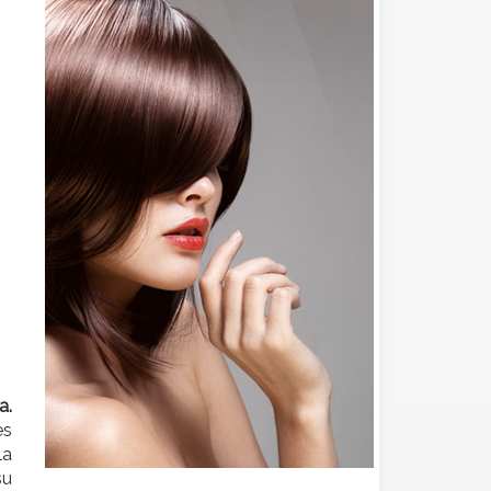
a.
es
la
su