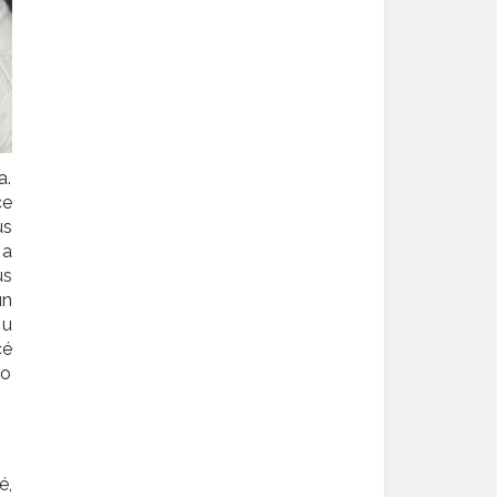
a.
ce
us
 a
us
un
 u
lo
é,