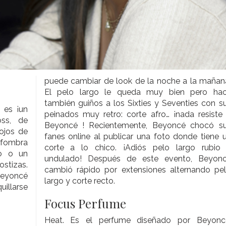
puede cambiar de look de la noche a la mañan
El pelo largo le queda muy bien pero ha
también guiños a los Sixties y Seventies con s
 es ¡un
peinados muy retro: corte afro… ¡nada resiste
oss, de
Beyoncé ! Recientemente, Beyoncé chocó s
ojos de
fanes online al publicar una foto donde tiene 
alfombra
corte a lo chico. ¡Adiós pelo largo rubio
do o un
undulado! Después de este evento, Beyoncé
stizas.
cambió rápido por extensiones alternando pe
Beyoncé
largo y corte recto.
illarse
Focus Perfume
Heat. Es el perfume diseñado por Beyonc