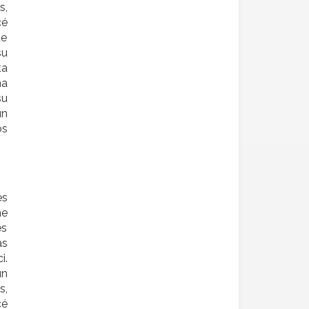
s,
cé
su
ta
na
su
os
es
es
as
i.
un
s,
cé