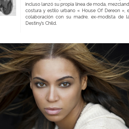
incluso lanzó su propia línea de moda, mezclan
costura y estilo urbano « House Of Dereon », en
colaboración con su madre, ex-modista de l
Destiny’s Child.