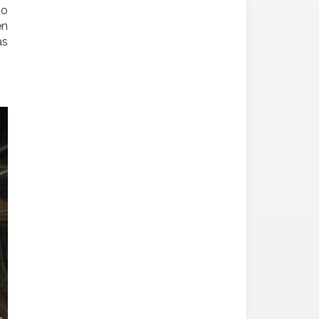
do
as