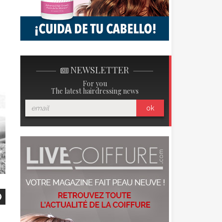
NEWSLETTER
For you
The latest hairdressing news
ok