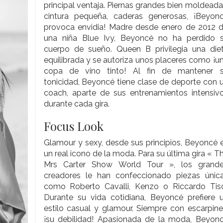
principal ventaja. Piernas grandes bien moldeada
cintura pequeña, caderas generosas, ¡Beyon
provoca envidia! Madre desde enero de 2012 de
una niña Blue Ivy, Beyoncé no ha perdido 
cuerpo de sueño. Queen B privilegia una die
equilibrada y se autoriza unos placeres como ¡u
copa de vino tinto! Al fin de mantener 
tonicidad, Beyoncé tiene clase de deporte con un
coach, aparte de sus entrenamientos intensiv
durante cada gira.
Focus Look
Glamour y sexy, desde sus principios, Beyoncé 
un real icono de la moda. Para su última gira « The
Mrs Carter Show World Tour », los grand
creadores le han confeccionado piezas únic
como Roberto Cavalli, Kenzo o Riccardo Tisc
Durante su vida cotidiana, Beyoncé prefiere 
estilo casual y glamour. Siempre con escarpine
¡su debilidad! Apasionada de la moda, Beyon