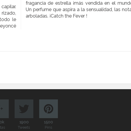
fragancia de estrella ¡más vendida en el mund
apilar.
Un perfume que aspira a la sensualidad, las not
rizado,
arboladas. ¡Catch the Fever !
todo le
Beyoncé
0k
1900
1500
itas
Tweets
Pins