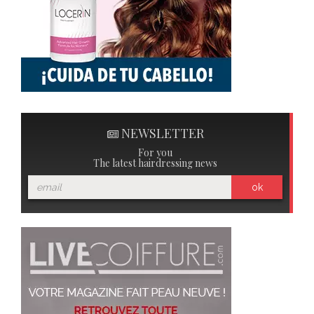
NEWSLETTER
For you
The latest hairdressing news
ok