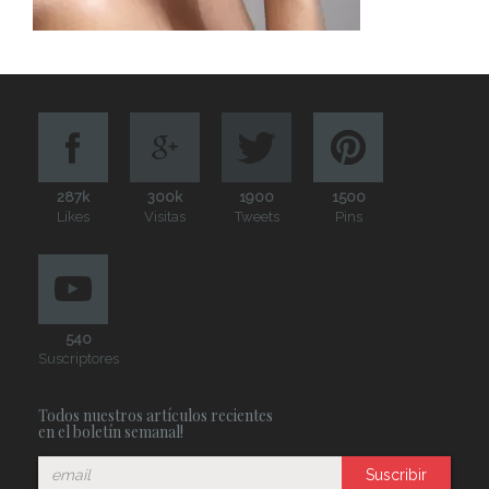
287k
300k
1900
1500
Likes
Visitas
Tweets
Pins
540
Suscriptores
Todos nuestros artículos recientes
en el boletín semanal!
Suscribir