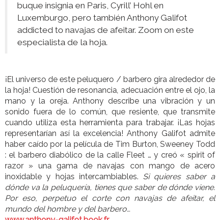
buque insignia en Paris, Cyrill’ Hohl en
Luxemburgo, pero también Anthony Galifot
addicted to navajas de afeitar. Zoom on este
especialista de la hoja.
¡El universo de este peluquero / barbero gira alrededor de
la hoja! Cuestión de resonancia, adecuación entre el ojo, la
mano y la oreja. Anthony describe una vibración y un
sonido fuera de lo común, que resiente, que transmite
cuando utiliza esta herramienta para trabajar. ¡Las hojas
representarían así la excelencia! Anthony Galifot admite
haber caído por la película de Tim Burton, Sweeney Todd
: el barbero diabólico de la calle Fleet … y creó « spirit of
razor » una gama de navajas con mango de acero
inoxidable y hojas intercambiables.
Si quieres saber a
dónde va la peluquería, tienes que saber de dónde viene.
Por eso, perpetuo el corte con navajas de afeitar, el
mundo del hombre y del barbero…
www.anthony-galifot.book.fr