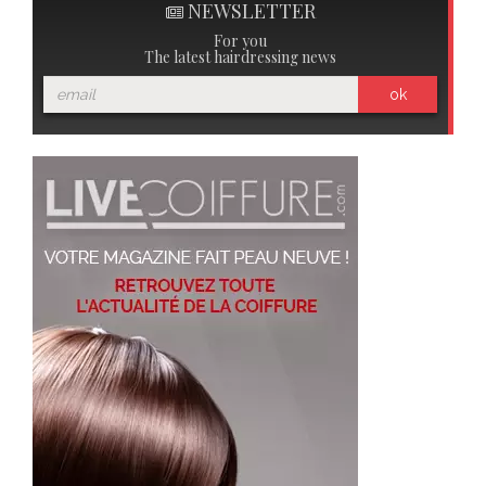
NEWSLETTER
For you
The latest hairdressing news
ok