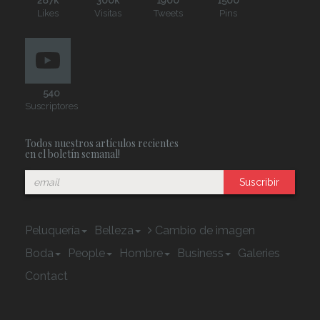
287k
300k
1900
1500
Likes
Visitas
Tweets
Pins
540
Suscriptores
Todos nuestros artículos recientes
en el boletín semanal!
Suscribir
Peluquería
Belleza
Cambio de imagen
Boda
People
Hombre
Business
Galeries
Contact