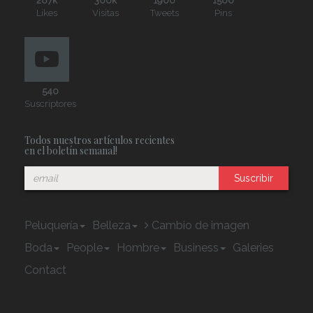
287k
300k
1900
1500
Likes
Visitas
Tweets
Pins
540
Suscriptores
Todos nuestros artículos recientes
en el boletín semanal!
Suscribir
Peluquería
Belleza
Cambio de imagen
Boda
People
Hombre
Business
Galeries
Contact