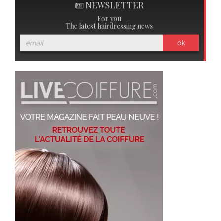
NEWSLETTER
For you
The latest hairdressing news
ok