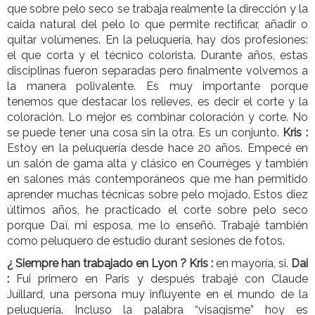
que sobre pelo seco se trabaja realmente la dirección y la
caída natural del pelo lo que permite rectificar, añadir o
quitar volúmenes. En la peluquería, hay dos profesiones:
el que corta y el técnico colorista. Durante años, estas
disciplinas fueron separadas pero finalmente volvemos a
la manera polivalente. Es muy importante porque
tenemos que destacar los relieves, es decir el corte y la
coloración. Lo mejor es combinar coloración y corte. No
se puede tener una cosa sin la otra. Es un conjunto.
Kris :
Estoy en la peluquería desde hace 20 años. Empecé en
un salón de gama alta y clásico en Courrèges y también
en salones más contemporáneos que me han permitido
aprender muchas técnicas sobre pelo mojado. Estos diez
últimos años, he practicado el corte sobre pelo seco
porque Daï, mi esposa, me lo enseñó. Trabajé también
como peluquero de estudio durant sesiones de fotos.
¿ Siempre han trabajado en Lyon ?
Kris :
en mayoría, si.
Dai
:
Fui primero en Paris y después trabajé con Claude
Juillard, una persona muy influyente en el mundo de la
peluquería. Incluso la palabra “visagisme” hoy es