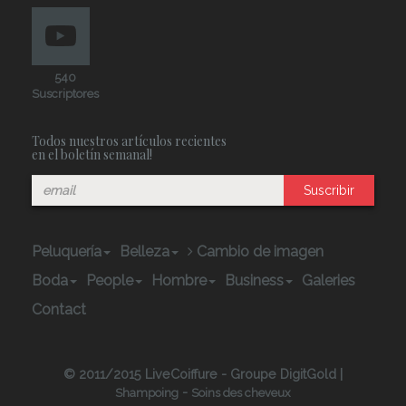
540
Suscriptores
Todos nuestros artículos recientes
en el boletín semanal!
Suscribir
Peluquería
Belleza
Cambio de imagen
Boda
People
Hombre
Business
Galeries
Contact
© 2011/2015 LiveCoiffure - Groupe DigitGold |
-
Shampoing
Soins des cheveux