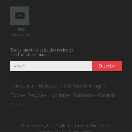
540
Suscriptores
Todos nuestros artículos recientes
en el boletín semanal!
Suscribir
Peluquería
Belleza
Cambio de imagen
Boda
People
Hombre
Business
Galeries
Contact
© 2011/2015 LiveCoiffure - Groupe DigitGold |
-
Shampoing
Soins des cheveux