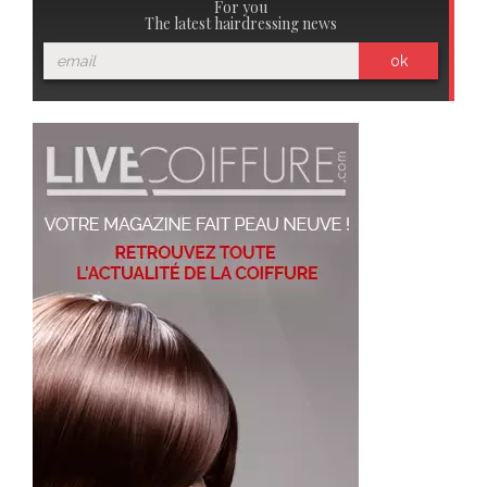
For you
The latest hairdressing news
ok