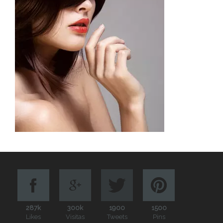
287k
300k
1900
1500
Likes
Visitas
Tweets
Pins