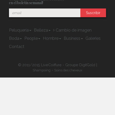
en el boletín semanal!
Suscribir
Peluquería
Belleza
Cambio de imagen
Boda
People
Hombre
Business
Galeries
Contact
© 2011/2015 LiveCoiffure - Groupe DigitGold |
-
Shampoing
Soins des cheveux