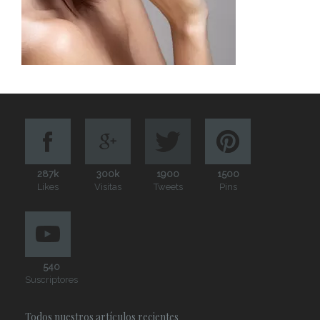
287k
300k
1900
1500
Likes
Visitas
Tweets
Pins
540
Suscriptores
Todos nuestros artículos recientes