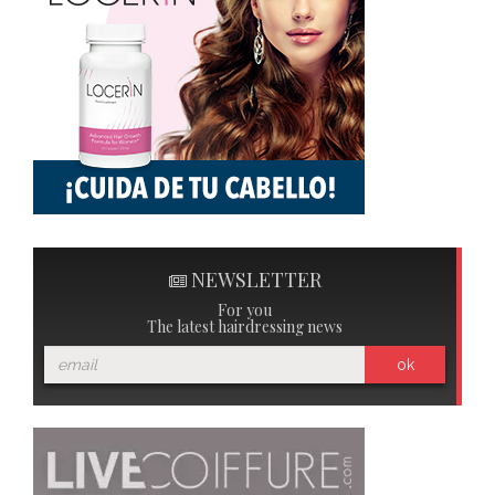
NEWSLETTER
For you
The latest hairdressing news
ok