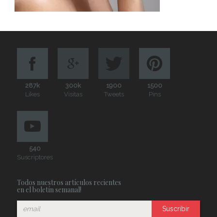
287k
300k
1900
1500
Likes
Visitas
Tweets
Pins
540
Suscriptores
Todos nuestros artículos recientes
en el boletín semanal!
Suscribir