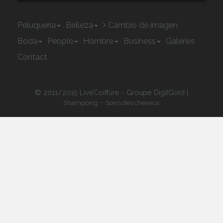
Peluquería
Belleza
Cambio de imagen
Boda
People
Hombre
Business
Galeries
Contact
© 2011/2015 LiveCoiffure - Groupe DigitGold |
-
Shampoing
Soins des cheveux