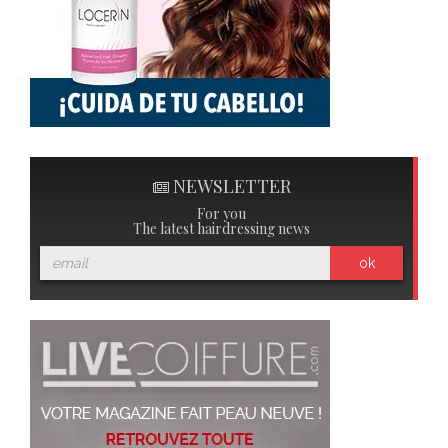
NEWSLETTER
For you
The latest hairdressing news
ok