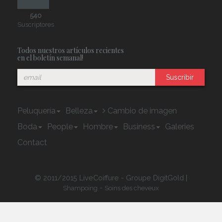
540
Suscriptores
Todos nuestros artículos recientes
en el boletín semanal!
Suscribir
Peluquería
Belleza
Cambio de imagen
Boda
People
Hombre
Business
Galeries
Contact
© 2011/2015 LiveCoiffure - Groupe DigitGold |
-
Shampoing
Soins des cheveux