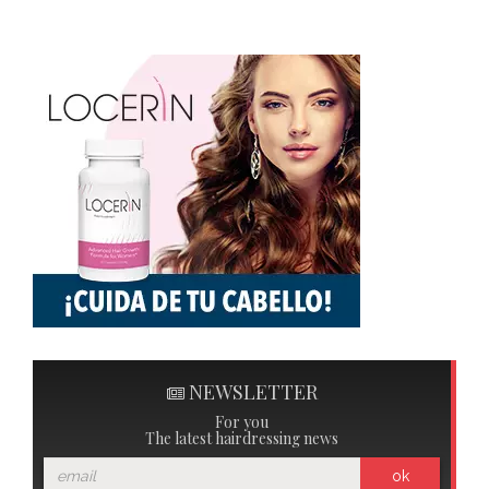
NEWSLETTER
For you
The latest hairdressing news
ok