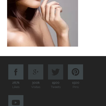
287k
300k
1900
1500
Likes
Visitas
Tweets
Pins